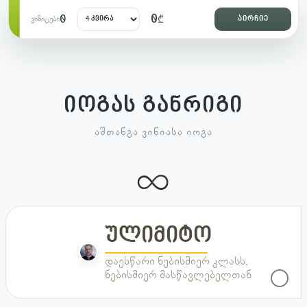
0
0
₾
აირჩიე
ვიზიტები
იოგას განრიგი
ᲐᲨᲗᲐᲜᲒᲐ ᲕᲘᲜᲘᲐᲡᲐ ᲘᲝᲒᲐ
∞
ულიმიტო
ულიმიტო
დაესწარი ნებისმიერ კლასს,
ნებისმიერ მასწავლებელთან