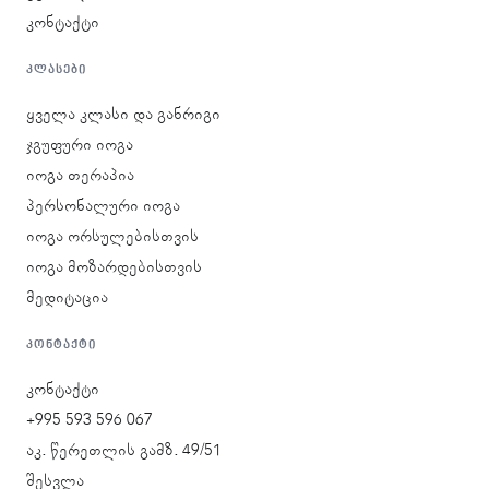
კონტაქტი
ᲙᲚᲐᲡᲔᲑᲘ
ყველა კლასი და განრიგი
ჯგუფური იოგა
იოგა თერაპია
პერსონალური იოგა
იოგა ორსულებისთვის
იოგა მოზარდებისთვის
მედიტაცია
ᲙᲝᲜᲢᲐᲥᲢᲘ
კონტაქტი
+995 593 596 067
აკ. წერეთლის გამზ. 49/51
შესვლა