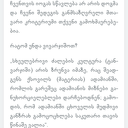
ჩვენ­თვის იოგას სწავ­ლება არ არის დოგმა
და ჩვენი შე­დე­გის გან­მსა­ზღვრელი მთა­
ვარი კრი­ტე­რი­უმი თქვენი გა­მოხ­მა­უ­რე­ბე­
ბია.
რატომ უნდა ვი­ვარ­ჯი­შოთ?
„სხე­უ­ლებ­რივი ძა­ლე­ბის კულ­ტურა (ტან­
ვარ­ჯიში) არის ზრუნვა იმაზე, რაც შე­ად­
გენს ქსო­ვილს (მა­ტე­რიას) ადა­მი­ანში,
რომ­ლის გა­რე­შეც ადა­მი­ა­ნის მიზ­ნები გა­
ნუ­ხორ­ცი­ე­ლებ­ლები დარ­ჩე­ბოდ­ნენ; გა­მო­
დის, რომ ადა­მი­ანში ცხო­ვე­ლის მუდ­მივი
გან­ზრახ გა­მო­ცო­ცხლება სა­კუ­თარი თავის
წი­ნაშე ვალია“.