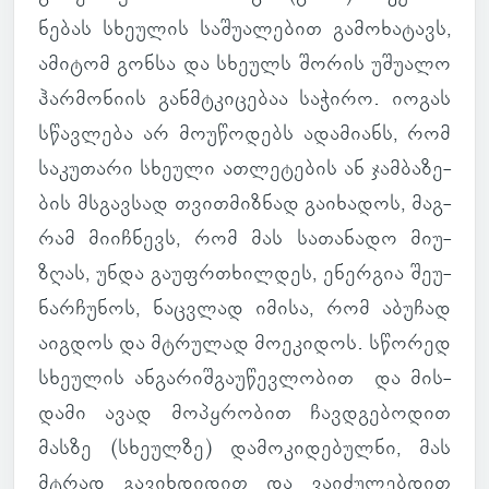
ნებას სხე­უ­ლის სა­შუ­ა­ლე­ბით გა­მო­ხა­ტავს,
ამი­ტომ გონსა და სხე­ულს შორის უშუ­ალო
ჰარ­მო­ნიის გან­მტკი­ცე­ბაა სა­ჭირო. იოგას
სწავ­ლება არ მო­უ­წო­დებს ადა­მი­ანს, რომ
სა­კუ­თარი სხე­ული ათ­ლე­ტე­ბის ან ჯამ­ბა­ზე­
ბის მსგავ­სად თვით­მიზ­ნად გა­ი­ხა­დოს, მაგ­
რამ მი­იჩ­ნევს, რომ მას სა­თა­ნადო მი­უ­
ზღას, უნდა გა­უფრ­თხილ­დეს, ენერ­გია შე­უ­
ნარ­ჩუ­ნოს, ნაც­ვლად იმისა, რომ აბუ­ჩად
აიგ­დოს და მტრუ­ლად მო­ე­კი­დოს. სწო­რედ
სხე­უ­ლის ან­გა­რიშ­გა­უ­წევ­ლო­ბით და მის­
დამი ავად მო­პყრო­ბით ჩავ­დგე­ბო­დით
მასზე (სხე­ულზე) და­მო­კი­დე­ბულნი, მას
მტრად გა­ვიხ­დი­დით და ვა­ი­ძუ­ლებ­დით