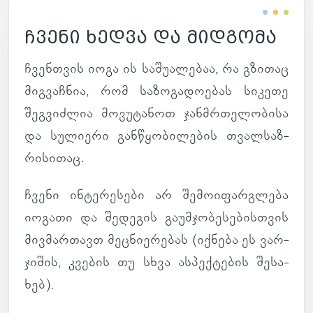
ჩვენი ხედვა და მიდგომა
ჩვენ­თვის იოგა ის სა­შუ­ა­ლე­ბაა, რა გზი­თაც
მიგ­ვაჩ­ნია, რომ სა­ზო­გა­დო­ე­ბას სი­კეთე
შეგ­ვიძ­ლია მო­ვუ­ტა­ნოთ ჯან­მრთე­ლო­ბისა
და სუ­ლი­ერი გან­წყო­ბი­ლე­ბის თვალ­საზ­
რი­სი­თაც.
ჩვენი ინ­ტე­რე­სები არ შე­მო­ი­ფარ­გლება
იო­გათი და შე­დე­გის გა­უმ­ჯო­ბე­სე­ბის­თვის
მივ­მარ­თავთ მეც­ნი­ე­რე­ბას (იქ­ნება ეს ვარ­
ჯი­შის, კვე­ბის თუ სხვა ას­პექ­ტე­ბის შე­სა­
ხებ).