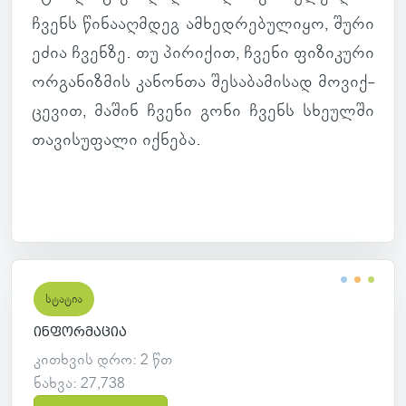
ჩვენს წი­ნა­აღ­მდეგ ამ­ხედ­რე­ბუ­ლიყო, შური
ეძია ჩვენზე. თუ პი­რი­ქით, ჩვენი ფი­ზი­კური
ორ­გა­ნიზ­მის კა­ნონთა შე­სა­ბა­მი­სად მო­ვიქ­
ცე­ვით, მაშინ ჩვენი გონი ჩვენს სხე­ულში
თა­ვი­სუ­ფალი იქ­ნება.
სტატია
ინფორმაცია
კითხვის დრო: 2 წთ
ნახვა: 27,738