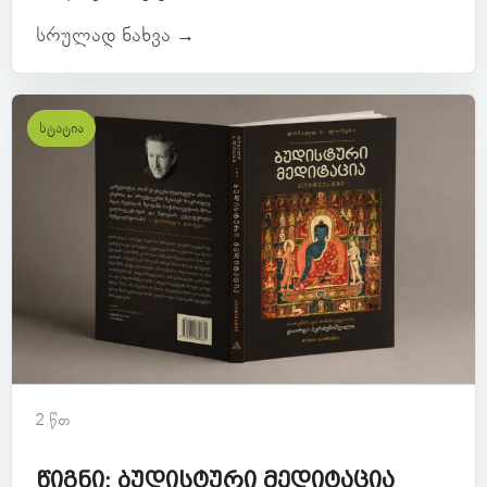
სრულად ნახვა →
სტატია
2 წთ
წიგნი: ბუდისტური მედიტაცია