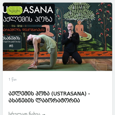
სტატია
1 წთ
აქლემის პოზა (USTRASANA) -
ასანების ლაბორატორია
სრულად ნახვა →