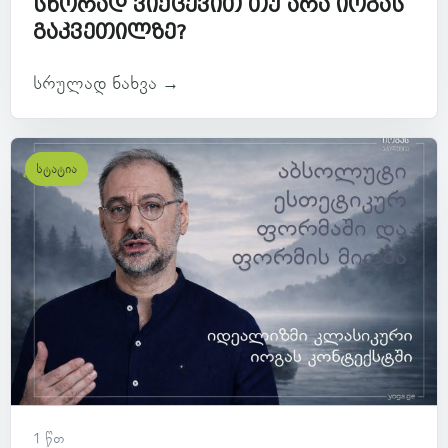
სწორად ვიქცევით თუ არა იოგას
გაკვეთილზე?
სრულად ნახვა →
სტატია
1 წთ