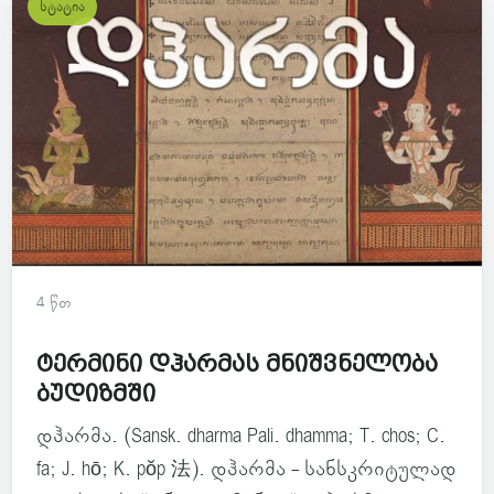
სტატია
4 წთ
ტერმინი დჰარმას მნიშვნელობა
ბუდიზმში
დჰარმა. (Sansk. dharma Pali. dhamma; T. chos; C.
fa; J. hō; K. pŏp 法). დჰარმა - სანსკრიტულად