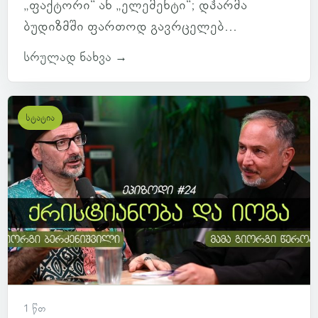
„ფაქტორი“ ან „ელემენტი“; დჰარმა
ბუდიზმში ფართოდ გავრცელებ...
სრულად ნახვა →
სტატია
1 წთ