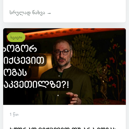
სრულად ნახვა →
სტატია
1 წთ