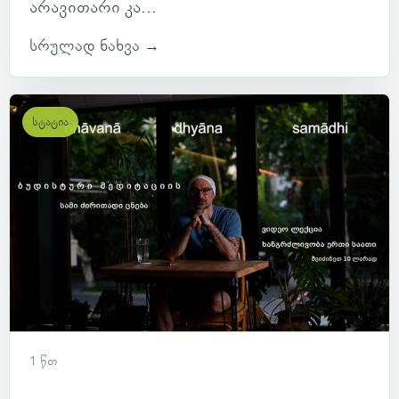
არავითარი კა...
სრულად ნახვა →
სტატია
1 წთ