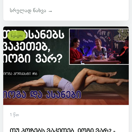
სრულად ნახვა →
სტატია
1 წთ
თუ პოზებს ვაკეთებ, იოგი ვარ? -