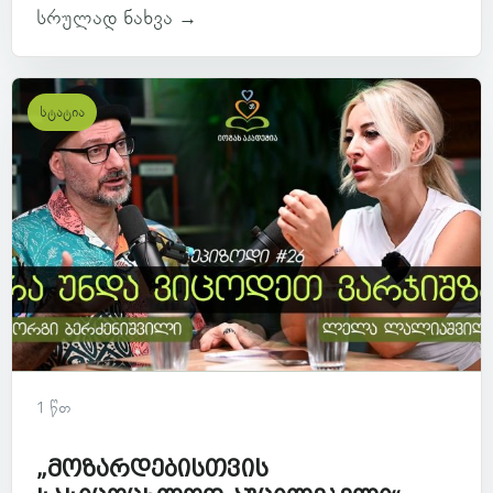
სრულად ნახვა →
სტატია
1 წთ
„მოზარდებისთვის