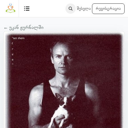
შესვლა
რეგისტრაცია
← უკან ჟურნალში