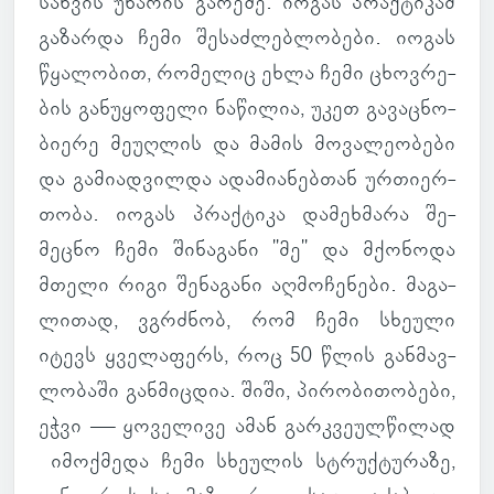
სახ­ვის უნა­რის გა­რეშე. იოგას პრაქ­ტი­კამ
გა­ზარდა ჩემი შე­საძ­ლებ­ლო­ბები. იოგას
წყა­ლო­ბით, რო­მე­ლიც ეხლა ჩემი ცხოვ­რე­
ბის გა­ნუ­ყო­ფელი ნა­წი­ლია, უკეთ გა­ვაც­ნო­
ბი­ერე მე­უღ­ლის და მამის მო­ვა­ლე­ო­ბები
და გა­მი­ად­ვილდა ადა­მი­ა­ნებ­თან ურ­თი­ერ­
თობა. იოგას პრაქ­ტიკა და­მეხ­მარა შე­
მეცნო ჩემი ში­ნა­განი "მე" და მქო­ნოდა
მთელი რიგი შე­ნა­განი აღ­მო­ჩე­ნები. მა­გა­
ლი­თად, ვგრძნობ, რომ ჩემი სხე­ული
იტევს ყვე­ლა­ფერს, როც 50 წლის გან­მავ­
ლო­ბაში გან­მიც­დია. შიში, პი­რო­ბი­თო­ბები,
ეჭვი — ყო­ვე­ლივე ამან გარ­კვე­ულ­წი­ლად
იმოქ­მედა ჩემი სხე­უ­ლის სტრუქ­ტუ­რაზე,