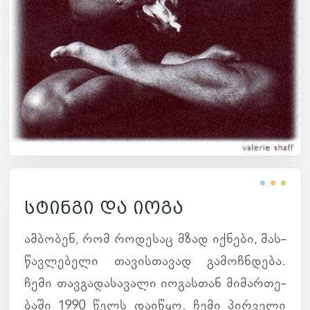
სტინგი და იოგა
ამ­ბო­ბენ, რომ რო­დე­საც მზად იქ­ნები, მას­
წავ­ლე­ბელი თა­ვის­თა­ვად გა­მოჩ­ნდება.
ჩემი თავ­გა­და­სა­ვალი იო­გას­თან მი­მარ­თე­
ბაში 1990 წელს და­ი­წყო. ჩემი პირ­ველი