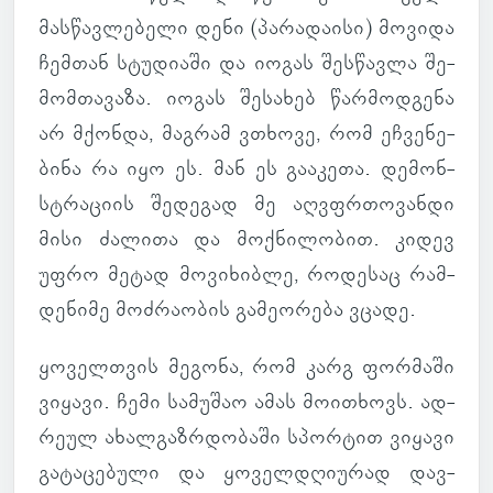
მას­წავ­ლე­ბელი დენი (პა­რა­და­ისი) მო­ვიდა
ჩემ­თან სტუ­დი­აში და იოგას შეს­წავლა შე­
მომ­თა­ვაზა. იოგას შე­სა­ხებ წარ­მოდ­გენა
არ მქონდა, მაგ­რამ ვთხოვე, რომ ეჩ­ვე­ნე­
ბინა რა იყო ეს. მან ეს გა­ა­კეთა. დე­მონ­
სტრა­ციის შე­დე­გად მე აღვფრ­თო­ვანდი
მისი ძა­ლითა და მოქ­ნი­ლო­ბით. კიდევ
უფრო მეტად მო­ვი­ხიბლე, რო­დე­საც რამ­
დე­ნიმე მოძ­რა­ო­ბის გა­მე­ო­რება ვცადე.
ყო­ველ­თვის მე­გონა, რომ კარგ ფორ­მაში
ვი­ყავი. ჩემი სა­მუ­შაო ამას მო­ი­თხოვს. ად­
რეულ ახალ­გაზ­რდო­ბაში სპორ­ტით ვი­ყავი
გა­ტა­ცე­ბული და ყო­ველ­დღი­უ­რად დავ­