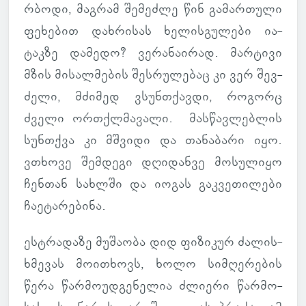
რბოდი, მაგ­რამ შე­მეძლე წინ გა­მარ­თული
ფე­ხე­ბით დახ­რი­სას ხე­ლის­გუ­ლები ია­
ტაკზე და­მედო? ვე­რა­ნა­ი­რად. მარ­ტივი
მზის მი­სალ­მე­ბის შეს­რუ­ლე­ბაც კი ვერ შევ­
ძელი, მძი­მედ ვსუნ­თქავდი, რო­გორც
ძველი ორ­თქლმა­ვალი. მას­წავ­ლებ­ლის
სუნ­თქვა კი მშვიდი და თა­ნა­ბარი იყო.
ვთხოვე შემ­დეგი დღი­დანვე მო­სუ­ლიყო
ჩენ­თან სახ­ლში და იოგას გაკ­ვე­თი­ლები
ჩა­ე­ტა­რე­ბინა.
ესტრა­დაზე მუ­შა­ობა დიდ ფი­ზი­კურ ძა­ლის­
ხმე­ვას მო­ი­თხოვს, ხოლო სიმ­ღე­რე­ბის
წერა წარ­მო­უდ­გე­ნე­ლია ძლი­ერი წარ­მო­