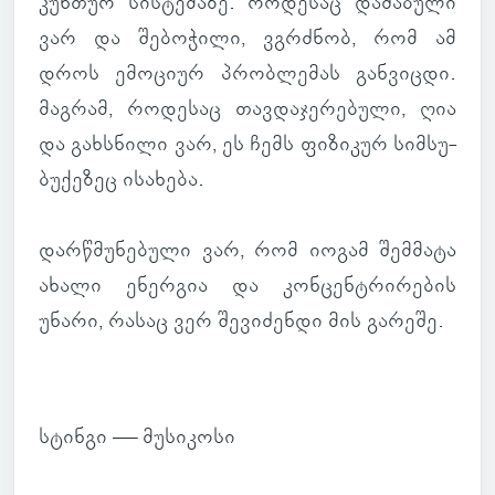
კუნ­თურ სის­ტე­მაზე. რო­დე­საც და­ძა­ბული
ვარ და შე­ბო­ჭილი, ვგრძნობ, რომ ამ
დროს ემო­ციურ პრობ­ლე­მას გან­ვიცდი.
მაგ­რამ, რო­დე­საც თავ­და­ჯე­რე­ბული, ღია
და გახ­სნილი ვარ, ეს ჩემს ფი­ზი­კურ სიმ­სუ­
ბუ­ქე­ზეც ისა­ხება.
დარ­წმუ­ნე­ბული ვარ, რომ იოგამ შემ­მატა
ახალი ენერ­გია და კონ­ცენ­ტრი­რე­ბის
უნარი, რასაც ვერ შე­ვი­ძენდი მის გა­რეშე.
სტინგი — მუ­სი­კოსი