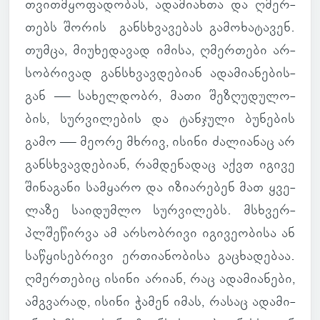
თვითმყო­ფა­დო­ბას, ადა­მი­ანთა და ღმერ­
თებს შორის გან­სხვა­ვე­ბას გა­მო­ხა­ტა­ვენ.
თუმცა, მი­უ­ხე­და­ვად იმისა, ღმერ­თები არ­
სობ­რი­ვად გან­სხვავ­დე­ბიან ადა­მი­ა­ნე­ბის­
გან — სა­ხელ­დობრ, მათი შე­ზღუ­დუ­ლო­
ბის, სურ­ვი­ლე­ბის და ტან­ჯული ბუ­ნე­ბის
გამო — მეორე მხრივ, ისინი ძა­ლი­ა­ნაც არ
გან­სხვავ­დე­ბიან, რამ­დე­ნა­დაც აქვთ იგივე
ში­ნა­განი სამ­ყარო და იზი­ა­რე­ბენ მათ ყვე­
ლაზე სა­ი­დუმლო სურ­ვი­ლებს. მსხვერ­
პლშე­წირვა ამ არ­სობ­რივი იგი­ვე­ო­ბისა ან
სა­წყი­სებ­რივი ერ­თი­ა­ნო­ბისა გა­ცხა­დე­ბაა.
ღმერ­თე­ბიც ისინი არიან, რაც ადა­მი­ა­ნები,
ამ­გვა­რად, ისინი ჭამენ იმას, რასაც ადა­მი­