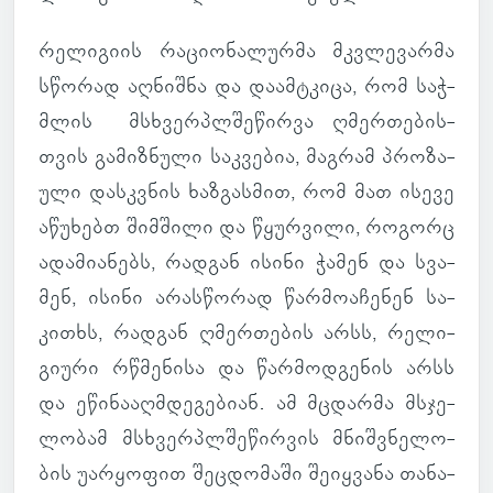
რე­ლი­გიის რა­ცი­ო­ნა­ლურმა მკვლე­ვარმა
სწო­რად აღ­ნიშნა და და­ამ­ტკიცა, რომ საჭ­
მლის მსხვერ­პლშე­წირვა ღმერ­თე­ბის­
თვის გა­მიზ­ნული საკ­ვე­ბია, მაგ­რამ პრო­ზა­
ული დას­კვნის ხაზ­გას­მით, რომ მათ ისევე
აწუ­ხებთ შიმ­შილი და წყურ­ვილი, რო­გორც
ადა­მი­ა­ნებს, რად­გან ისინი ჭამენ და სვა­
მენ, ისინი არას­წო­რად წარ­მო­ა­ჩე­ნენ სა­
კითხს, რად­გან ღმერ­თე­ბის არსს, რე­ლი­
გი­ური რწმე­ნისა და წარ­მოდ­გე­ნის არსს
და ეწი­ნა­აღ­მდე­გე­ბიან. ამ მცდარმა მსჯე­
ლო­ბამ მსხვერ­პლშე­წირ­ვის მნიშ­ვნე­ლო­
ბის უარ­ყო­ფით შეც­დო­მაში შე­იყ­ვანა თა­ნა­