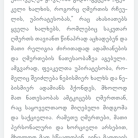
კელი ხალ­ხის, რო­გორც ღმერ­თის რჩე­უ­
ლის, უპი­რა­ტე­სო­ბას," რაც ახა­სი­ა­თებს
ყველა ხალ­ხებს, რომ­ლე­ბიც სა­კუ­თარ
ღმერთს თა­ვი­ანთ წი­ნაპ­რად აცხა­დე­ბენ და
მათი რე­ლი­გია ძი­რი­თა­დად ადა­მი­ა­ნე­ბის
და ღმერ­თე­ბის ნა­თე­სა­ო­ბა­ზეა აგე­ბული.
ამ­გვა­რად, ფე­ა­კელთა უპი­რა­ტე­სობა, რო­
მე­ლიც შე­იძ­ლება ნე­ბის­მიერ ხალხს და ნე­
ბის­მიერ ადა­მი­ანს ჰქონ­დეს, მხო­ლოდ
მათ ნა­თე­სა­ო­ბას ამ­ტკი­ცებს ღმერ­თთან,
რაც სა­ყო­ველ­თაოდ მი­ღე­ბული მიდ­გომა
და საქ­ცი­ე­ლია. რა­მეთუ ღმერ­თები, მათი
პერ­სო­ნა­ლური და ხორ­ცი­ელი არ­სე­ბით,
მხო­ლოდ მათ სწყა­ლო­ბენ, ვინც მათ­თვის