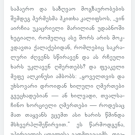
სა­ჰა­ერო და სა­ზღვაო მოგ­ზა­უ­რო­ბე­ბის
შემ­დეგ ჰერ­მესმა ჰკი­თხა კა­ლიფ­სოს, „ვინ
აირ­ჩია უკაც­რი­ელი მა­რი­ლიან უდაბ­ნოში
ხე­ტი­ალი, რო­მე­ლიც ასე შორს არის მოკ­
ვდავთა ქა­ლა­ქე­ბი­დან, რომ­ლე­ბიც საკ­რა­
ლური ძღვენს სწი­რა­ვენ და ას რჩე­ული
ხარს უკ­ლა­ვენ ღმერ­თებს? და ფე­ა­კელი
მეფე ალ­კი­ნუსი ამ­ბობს: „ყო­ველ­თვის და
უხ­სო­ვარი დრო­ი­დან ხი­ლული ღმერ­თები
გვე­ცხა­დე­ბიან — ან ხილ­ვადი, თვალ­სა­
ჩინო ხორ­ცი­ელი ღმერ­თები — რო­დე­საც
მათ თაყ­ვანს ვცემთ ასი ხარის წმინდა
მსხვერ­პლშე­წირ­ვით." ეს წარ­მოდ­გენა,
უპირ­ვე­ლეს ყოვ­ლისა გად­მოგ­ვცემს „ფე­ა­