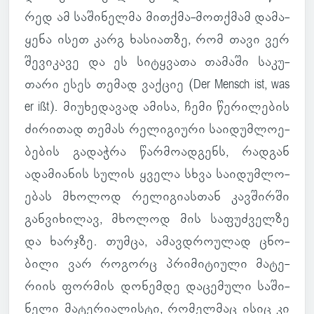
რედ ამ სა­ში­ნელმა მით­ქმა-მოთ­ქმამ და­მა­
ყენა ისეთ კარგ ხა­სი­ათზე, რომ თავი ვერ
შე­ვი­კავე და ეს სი­ტყვათა თა­მაში სა­კუ­
თარი ესეს თემად ვაქ­ციე (Der Mensch ist, was
er ißt). მი­უ­ხე­და­ვად ამისა, ჩემი წე­რი­ლე­ბის
ძი­რი­თად თემას რე­ლი­გი­ური სა­ი­დუმ­ლო­ე­
ბე­ბის გა­დაჭრა წარ­მო­ად­გენს, რად­გან
ადა­მი­ა­ნის სულის ყველა სხვა სა­ი­დუმ­ლო­
ე­ბას მხო­ლოდ რე­ლი­გი­ას­თან კავ­შირში
გან­ვი­ხი­ლავ, მხო­ლოდ მის სა­ფუძ­ველზე
და ხარ­ჯზე. თუმცა, ამავდრო­უ­ლად ცნო­
ბილი ვარ რო­გორც პრი­მი­ტი­ული მა­ტე­
რიის ფორ­მის დო­ნემდე და­ცე­მული სა­ში­
ნელი მა­ტე­რი­ა­ლისტი, რო­მელ­მაც ისიც კი