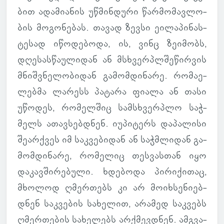
ბით ადა­მი­ა­ნის უწ­მინ­დური წარ­მო­მავ­ლო­
ბის მო­გო­ნე­ბას. თავად ზევსი ეი­ლა­პი­ნას­
ტე­სად იწო­დე­ბოდა, ის, ვინც ზე­ი­მობს,
დღე­სას­წა­უ­ლი­დან ან მსხვერ­პლშე­წირ­ვის
მნიშ­ვნე­ლო­ბი­დან გა­მომ­დი­ნარე. რო­მა­ე­
ლებმა ლა­რესს პა­ტარა ფიალა ან თასი
უწო­დეს, რო­მელ­შიც სამ­სხვერ­პლო საჭ­
მელს ათავ­სებ­დნენ. იუ­პი­ტერს და­პა­ლისი
შე­არ­ქვეს იმ საკ­ვე­ბი­დან ან საჭ­მლი­დან გა­
მომ­დი­ნარე, რო­მე­ლიც თეს­ვას­თან იყო
და­კავ­ში­რე­ბული. ხდე­ბოდა პი­რი­ქი­თაც,
მხო­ლოდ ღმერ­თებს კი არ მო­იხ­სე­ნი­ებ­
დნენ საკ­ვე­ბის სა­ხე­ლით, არა­მედ საკ­ვებს
ღმერ­თე­ბის სა­ხე­ლებს არ­ქმევ­დნენ. ამ­გვა­