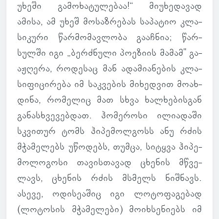
უხეში გა­მო­ხა­ტუ­ლე­ბაა!“ მი­უ­ხე­და­ვად
ამისა, ამ უხეშ მო­საზ­რე­ბას სა­პა­ტიო კლა­
სი­კური წარ­მო­მავ­ლობა გა­აჩ­ნია; წარ­
სულში იგი „ბერ­ძნული პო­ე­ზიის მამამ" გა­
აჟ­ღერა, რო­დე­საც მან ადა­მი­ა­ნე­ბის კლა­
სი­ფი­ცი­რება იმ საკ­ვე­ბის მი­ხედ­ვით მო­ახ­
დინა, რო­მე­ლიც მათ სხვა ხალ­ხე­ბის­გან
გა­ნას­ხვე­ვებ­დათ. ჰო­მე­როსი ილი­ა­დაში
სკვი­თურ ტომს ჰი­პე­მოლ­გოსს ანუ რძის
მჭა­მე­ლებს უწო­დებს, თუმცა, სი­ტყვა ჰი­პე­
მო­ლო­გოსი თა­ვის­თა­ვად ცხე­ნის მწვე­
ლავს, ცხე­ნის რძის მსმელს ნიშ­ნავს.
ასევე, ოდი­სე­ა­შიც იგი ლო­ტო­ფა­გე­ბად
(ლო­ტო­სის მჭა­მე­ლები) მო­იხ­სე­ნი­ებს იმ