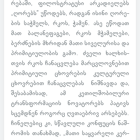
რე­ბაში, ფი­ლოს­ტრა­ტუსი არ­კა­დი­ე­ლებს
„ღო­რებს" უწო­დებს, რად­გან ისინი ღო­რე­
ბის საჭ­მელს, რკოს, ჭამენ. ასე ეწო­დათ
მათ ბა­ლა­ნე­ფა­გები, რკოს მჭა­მე­ლები,
ბერ­ძნე­ბის მხრი­დან მათი სი­ვე­ლუ­რისა და
პრი­მი­ტი­უ­ლო­ბის გამო. ძველი ხალ­ხის­
თვის რკოს ჩა­ნაც­ვლება მარ­ცვლოვ­ნე­ბით
პრი­მი­ტი­ული ცხოვ­რე­ბის კულ­ტუ­რული
ცხოვ­რე­ბით ჩა­ნაც­ვლე­ბას ნიშ­ნავდა და,
შე­სა­ბა­მი­სად, ამ კე­თილ­შო­ბი­ლური
ტრანსფორ­მა­ციის ნო­ვა­ტო­რებს პა­ტივს
სცემ­დნენ რო­გორც ღვთა­ებ­რივ არ­სე­ბებს.
ჩი­ნე­ლე­ბიც კი, სწავ­ლული კონ­ფუ­ცის ნაშ­
რო­მის თა­ნახ­მად, „მათი საყ­ვა­რელი კერ­