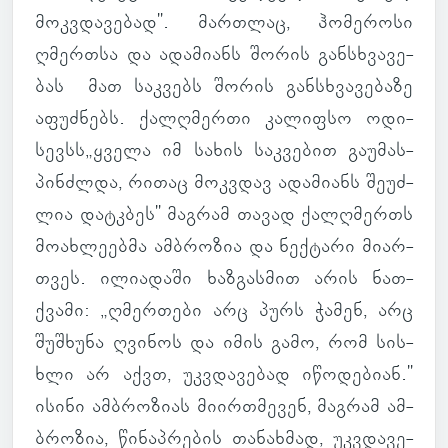
მოკ­ვდა­ვე­ბად". მარ­თლაც, ჰო­მე­როსი
ღმერ­თსა და ადა­მი­ანს შორის გან­სხვა­ვე­
ბას მათ საკ­ვებს შორის გან­სხვა­ვე­ბაზე
აფუძ­ნებს. ქალღმერთი კა­ლიფსო ოდი­
სევსს„ყველა იმ სახის საკ­ვე­ბით გა­უ­მას­
პინ­ძლდა, რითაც მოკ­ვდავ ადა­მი­ანს შე­უძ­
ლია დატ­კბეს" მაგ­რამ თავად ქალღმერთს
მო­ახ­ლე­ებმა ამ­ბრო­ზია და ნექ­ტარი მი­არ­
თვეს. ილი­ა­დაში ხაზ­გას­მით არის ნათ­
ქვამი: „ღმერ­თები არც პურს ჭამენ, არც
შუშ­ხუნა ღვი­ნოს და იმის გამო, რომ სის­
ხლი არ აქვთ, უკ­ვდა­ვე­ბად იწო­დე­ბიან."
ისინი ამ­ბრო­ზიას მი­ირ­თმე­ვენ, მაგ­რამ ამ­
ბრო­ზია, წი­ნაპ­რე­ბის თა­ნახ­მად, უკ­ვდა­ვე­