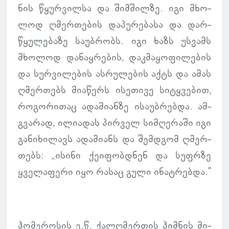
ნის წყურ­ვილსა და შიმ­შილზე. იგი მხო­
ლოდ ღმერ­თე­ბის და­პუ­რე­ბასა და დარ­
წყუ­ლე­ბაზე სა­უბ­რობს. იგი ხაზს უს­ვამს
მხო­ლოდ და­ნაყ­რე­ბის, დაკ­მა­ყო­ფი­ლე­ბის
და სურ­ვი­ლე­ბის ას­რუ­ლე­ბის აქტს და ამას
ღმერ­თებს მი­ა­წერს ისე­თივე სი­ტყვე­ბით,
რო­გო­რი­თაც ადა­მი­ანზე ისა­უბ­რებდა. ამ­
გვა­რად, ილი­ა­დას პირ­ველ სიმ­ღე­რაში იგი
გა­ნი­ხი­ლავს ადა­მი­ანს და შემ­დგომ ღმერ­
თებს: „ისინი ქე­ი­ფობ­დნენ და სუფრზე
ყვე­ლა­ფერი იყო რასაც გული ინატ­რებდა."
ჰო­მე­რო­სის ე.წ. ქალღმერ­თის ჰიმ­ნის მი­