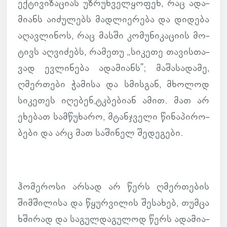
ექ­ტი­ვი­ზა­ციას უზ­რუნ­ველ­ყო­ფენ, რაც ადა­
მი­ანს აი­ძუ­ლებს მად­ლი­ე­რება და დი­დება
აღავ­ლი­ნოს, რაც მასში კო­მუ­ნი­კა­ციის მო­
ტივს აღ­ვი­ძებს, რა­მეთუ „სი­კეთე თა­ვის­თა­
ვად ევ­ლი­ნება ადა­მი­ანს"; მა­შა­სა­დამე,
ღმერ­თები ჭა­მისა და სმის­გან, მხო­ლოდ
სი­კე­თეს იღე­ბენ,ტკბე­ბიან ამით. მათ არ
ეხე­ბათ სამ­წუ­ხარო, მტან­ჯველი წი­ნა­პი­რო­
ბები და არც მათ სა­ში­ნელ შე­დე­გები.
ჰო­მე­როსი არსად არ წერს ღმერ­თე­ბის
შიმ­ში­ლისა და წყურ­ვი­ლის შე­სა­ხებ, თუმცა
ხში­რად და სა­გულ­და­გუ­ლოდ წერს ადა­მი­ა­