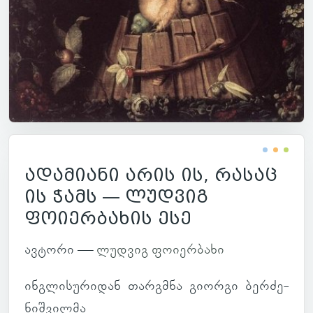
ადამიანი არის ის, რასაც
ის ჭამს — ლუდვიგ
ფოიერბახის ესე
ავ­ტორი —
ლუდ­ვიგ ფო­ი­ერ­ბახი
ინ­გლი­სუ­რი­დან თარ­გმნა გი­ორგი ბერ­ძე­
ნიშ­ვილმა