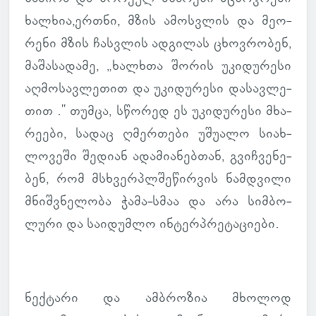
ხალ­ხია,ერთნი, მზის ამოს­ვლის და მე­ო­
რენი მზის ჩას­ვლის ად­გი­ლას ცხოვ­რო­ბენ,
მა­შა­სა­დამე, „ხალ­ხთა შორის უკი­დუ­რესი
აღ­მო­სავ­ლე­თით და უკი­დუ­რესი და­სავ­ლე­
თით ." თუმცა, სწო­რედ ეს უკი­დუ­რესი მხა­
რე­ები, სადაც ღმერ­თები უშუ­ალო სი­ახ­
ლო­ვეში შე­დიან ადა­მი­ა­ნებ­თან, გვიჩ­ვე­ნე­
ბენ, რომ მსხვერ­პლშე­წირ­ვის ნამ­დვილი
მნიშ­ვნე­ლობა ჭამა-სმაა და არა სიმ­ბო­
ლური და სა­ი­დუმლო ინ­ტერპრე­ტა­ცი­ები.
ნექ­ტარი და ამ­ბრო­ზია მხო­ლოდ