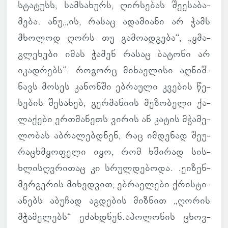
სტა­ტუსს, სამ­სა­ხურს, ღირ­სე­ბას შე­ე­სა­ბა­
მება. ანუ,„ის, რასაც ადა­მი­ანი არ ჭამს
მხო­ლოდ ღორს თუ გა­მო­ად­გება“, „ყმა-
გლე­ხები იმას ჭამენ რასაც ბა­ტონი არ
იკად­რებს“. რო­გორც მი­ხა­ე­ლისი აღ­ნიშ­
ნავს მოსეს კა­ნონში ებ­რა­ული კვე­ბის წე­
სე­ბის შე­სა­ხებ, გერ­მა­ნიის მე­ზო­ბელი ქა­
ლა­ქები ერ­თმა­ნეთს ვირის ან კატის მჭა­მე­
ლო­ბას აბ­რა­ლებ­დნენ, რაც იმ­დე­ნად შე­უ­
რა­ცხმყო­ფელი იყო, რომ ხში­რად სის­
ხლისღვრი­თაც კი სრულ­დე­ბოდა. .ეი­ზენ­
მერ­გე­რის მი­ხედ­ვით, ებ­რა­ე­ლები ქრის­ტი­
ა­ნებს აბუ­ჩად აგ­დე­ბის მიზ­ნით „ღორის
მჭა­მე­ლებს“ ეძახ­დნენ.აპო­ლო­ნის ცხოვ­