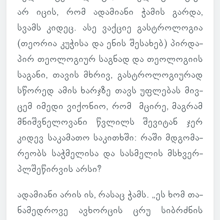
არ იცის, რომ ადა­მი­ანი ჭამის გარდა,
სვამს კიდეც. ასე ვაქ­ციე გას­ტრო­ლო­გია
(თე­ო­რია კუ­ჭისა და ენის შე­სა­ხებ) პირ­და­
პირ თე­ო­ლო­გიურ საგ­ნად და თე­ო­ლო­გიის
სა­განი, თავის მხრივ, გას­ტრო­ლო­გი­უ­რად
სწო­რედ ამის ხარ­ჯზე თავს უფ­ლე­ბას მივ­
ცემ იმედი ვი­ქო­ნიო, რომ მცირე, მაგ­რამ
მნიშ­ვნე­ლო­ვანი წვლილს შე­ვი­ტან ჯერ
კიდევ სა­კა­მათო სა­კი­თხში: რაში მდგო­მა­
რე­ობს საჭ­მე­ლისა და სას­მე­ლის მსხვერ­
პლშე­წირ­ვის არსი?
ადა­მი­ანი არის ის, რასაც ჭამს. „ეს ხომ თა­
ნა­მედ­როვე ავ­ხორ­ცის ცრუ სიბ­რძნის