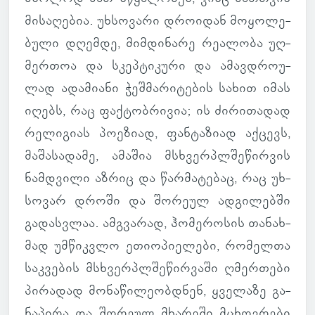
მი­სა­ღე­ბია. უხ­სო­ვარი დრო­ი­დან მო­ყო­ლე­
ბული დღემდე, მიმ­დი­ნარე რე­ა­ლობა უღ­
მერ­თოა და სკეპ­ტი­კური და ამავდრო­უ­
ლად ადა­მი­ანი ჭეშ­მა­რი­ტე­ბის სახით იმას
იღებს, რაც ფაქ­ტობ­რი­ვია; ის ძი­რი­თა­დად
რე­ლი­გიას პო­ე­ზიად, ფან­ტა­ზიად აქ­ცევს,
მა­შა­სა­დამე, ამა­შია მსხვერ­პლშე­წირ­ვის
ნამ­დვილი აზრიც და წარ­მა­ტე­ბაც, რაც უხ­
სო­ვარ დროში და შო­რეულ ად­გი­ლებში
გა­დას­ვლაა. ამ­გვა­რად, ჰო­მე­რო­სის თა­ნახ­
მად უმ­წიკ­ვლო ეთი­ო­პი­ე­ლები, რო­მელთა
საკ­ვე­ბის მსხვერ­პლშე­წირ­ვაში ღმერ­თები
პი­რა­დად მო­ნა­წი­ლე­ობ­დნენ, ყვე­ლაზე გა­
ნა­პირა და შო­რეულ მხა­რეში მცხოვ­რები