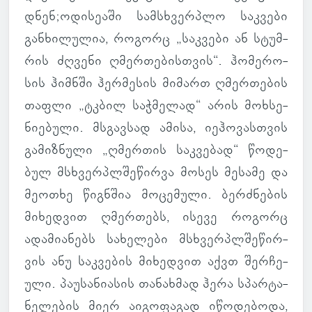
დნენ;ოდი­სე­აში სამ­სხვერ­პლო საკ­ვები
გან­ხი­ლუ­ლია, რო­გორც „საკ­ვები ან სტუმ­
რის ძღვენი ღმერ­თე­ბის­თვის“. ჰო­მე­რო­
სის ჰიმნში ჰერ­მე­სის მი­მართ ღმერ­თე­ბის
თაფლი „ტკბილ საჭ­მე­ლად“ არის მოხ­სე­
ნი­ე­ბული. მსგავ­სად ამისა, იეჰო­ვას­თვის
გა­მიზ­ნული „ღმერ­თის საკ­ვე­ბად“ წო­დე­
ბულ მსხვერ­პლშე­წირვა მოსეს მე­სამე და
მე­ო­თხე წიგნ­შია მო­ცე­მული. ბერ­ძნე­ბის
მი­ხედ­ვით ღმერ­თებს, ისევე რო­გორც
ადა­მი­ა­ნებს სა­ხე­ლები მსხვერ­პლშე­წირ­
ვის ანუ საკ­ვე­ბის მი­ხედ­ვით აქვთ შერ­ჩე­
ული. პა­უ­სა­ნი­ა­სის თა­ნახ­მად ჰერა სპარ­ტა­
ნე­ლე­ბის მიერ აი­გო­ფა­გად იწო­დე­ბოდა,