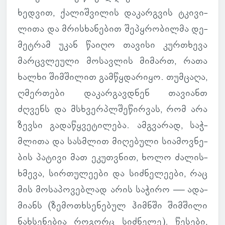
ხედ­ვით, ქა­ლიშ­ვი­ლის და­კარ­გვის ტკი­ვი­
ლითა და მრის­ხა­ნე­ბით შე­პყრო­ბილმა დე­
მეტ­რამ უკან წაიღო თა­ვისი კურ­თხევა
მარ­ცვლე­ული მო­სავ­ლის მი­მართ, რათა
ხალხი შიმ­ში­ლით გამ­წყდა­რიყო. თუმ­ცაღა,
ღმერ­თები და­კარ­გავ­დნენ თა­ვი­ანთ
ძღვენს და მსხვერ­პლშე­წირ­ვას, რომ არა
ზევსი გა­და­წყვე­ტი­ლება. ამ­გვა­რად, საჭ­
მლითა და სასმლით მი­ღე­ბული სი­ა­მოვ­ნე­
ბის პა­ტივი მათ ეკუთ­ვნით, ხოლო ძა­ლის­
ხმევა, სირ­თუ­ლე­ები და სიძ­ნე­ლე­ები, რაც
მის მო­სა­პო­ვებ­ლად არის სა­ჭირო — ადა­
მი­ანს (ზემ­ოთხსე­ნე­ბულ ჰიმნში შიმ­შილი
ნახ­სე­ნე­ბია რო­გორც სიძ­ნელე). წე­სები,