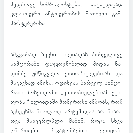
მედ­როვე სიმ­ბო­ლის­ტები, მი­უ­ხე­და­ვად
კლა­სი­კური ან­ტი­კუ­რო­ბის ნა­თელი გან­
მარ­ტე­ბე­ბისა.
ამ­გვა­რად, ზევსი ილი­ა­დას პირ­ვე­ლივე
სიმ­ღე­რაში და­უ­ყოვ­ნებ­ლად მიდის ნა­
დიმზე უმ­წიკ­ვლო ეთი­ო­პი­ე­ლებ­თან და
მსგავ­სად ამისა, ოდი­სეას პირ­ველ სიმ­ღე­
რაში პო­სე­ი­დონი „ეთი­ო­პი­ე­ლებ­თან ქე­ი­
ფობს.“ ილი­ა­დაში ჰო­მე­როსი ამ­ბობს, რომ
აე­ნე­უსმა მხო­ლოდ არ­ტე­მი­დას არ მი­არ­
თვა მსხვერლპლი მაშინ, როცა სხვა
ღმერ­თები ჰე­კა­ტომ­ბებში ქე­ი­ფობ­