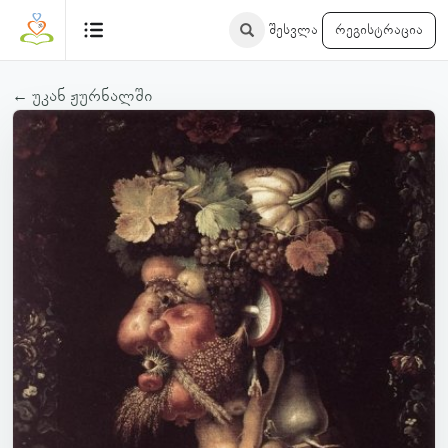
შესვლა
რეგისტრაცია
← უკან ჟურნალში