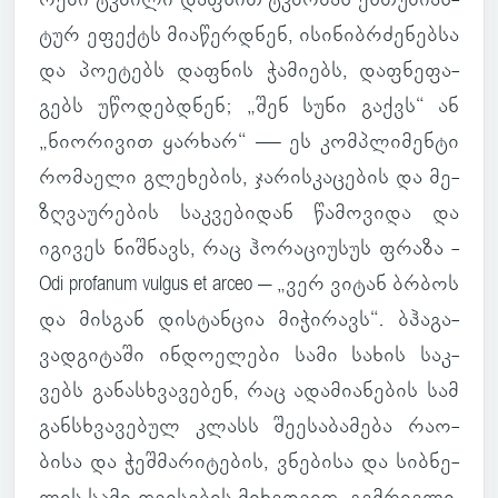
ტურ ეფექტს მი­ა­წერ­დნენ, ისი­ნიბ­რძე­ნებსა
და პო­ე­ტებს დაფ­ნის ჭა­მი­ებს, დაფ­ნე­ფა­
გებს უწო­დებ­დნენ; „შენ სუნი გაქვს“ ან
„ნი­ო­რი­ვით ყარ­ხარ“ — ეს კომ­პლი­მენტი
რო­მა­ელი გლე­ხე­ბის, ჯა­რის­კა­ცე­ბის და მე­
ზღვა­უ­რე­ბის საკ­ვე­ბი­დან წა­მო­ვიდა და
იგი­ვეს ნიშ­ნავს, რაც ჰო­რა­ცი­უ­სუს ფრაზა -
Odi profanum vulgus et arceo – „ვერ ვიტან ბრბოს
და მის­გან დის­ტან­ცია მი­ჭი­რავს“. ბჰა­გა­
ვად­გი­ტაში ინ­დო­ე­ლები სამი სახის საკ­
ვებს გა­ნას­ხვა­ვე­ბენ, რაც ადა­მი­ა­ნე­ბის სამ
გან­სხვა­ვე­ბულ კლასს შე­ე­სა­ბა­მება რა­ო­
ბისა და ჭეშ­მა­რი­ტე­ბის, ვნე­ბისა და სიბ­ნე­
ლის სამი თვი­სე­ბის მი­ხედ­ვით. გემ­რი­ელი,