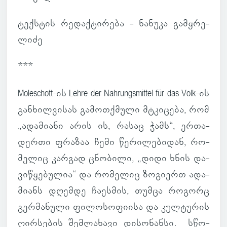
ტექ­სტის რე­დაქ­ტი­რება - ნა­ნუკა გამ­ყრე­
ლიძე
***
Moleschott-ის Lehre der Nahrungsmittel für das Volk-ის
გან­ხილ­ვი­სას გა­მოთ­ქმული მტკი­ცება, რომ
„ადა­მი­ანი არის ის, რასაც ჭამს“, ერ­თა­
დერთი ფრა­ზაა ჩემი წე­რი­ლე­ბი­დან, რო­
მე­ლიც კარ­გად ცნო­ბილი, „დიდი ხნის და­
ვი­წყე­ბუ­ლია“ და რო­მე­ლიც ზო­გი­ერთ ადა­
მი­ანს დღემდე ჩა­ეს­მის, თუმცა რო­გორც
გერ­მა­ნული ფი­ლო­სო­ფი­ისა და კულ­ტუ­რის
ღირ­სე­ბის შემ­ლა­ხავი დი­სო­ნანსი. სწო­