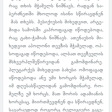
რაც თხის მჭა­მელს ნიშ­ნავს, რად­გან სა­
ბერ­ძნეთში მხო­ლოდ ისინი სწი­რავ­დნენ
მას თხებს. ჰე­სი­ქი­უ­სის მი­ხედ­ვით, არ­ტე­
მიდა სა­მოსში კაპრო­ფა­გად იწო­დე­ბოდა,
რაც ტახი-ჭა­მიას ნიშ­ნავს. ათე­ნა­უ­სის მი­
ხედ­ვით აპო­ლონი თევ­ზის მჭა­მე­ლად, ოპ­
სო­ფა­გად იწო­დე­ბოდა, ალბათ თევ­ზე­უ­ლის
მსხვერ­პლშე­წირ­ვი­დან გა­მომ­დი­ნარე.
პლუ­ტარ­ქეს მი­ხედ­ვით ბა­ხუსი ომო­ფა­გად
იწო­დე­ბოდა ანუ უმი ხორ­ცის მჭა­მე­ლად,
იმ დღე­სას­წა­უ­ლი­დან გა­მომ­დი­ნარე, რო­
მელზე უმ ხორცს, მათ შორის ადა­მი­ა­ნის
ხორცსაც, მი­ირ­თმევ­დნენ და სწი­რავ­დნენ,
სა­ვა­რა­უ­დოდ რო­გორც რე­ლი­გი­ური გა­გე­