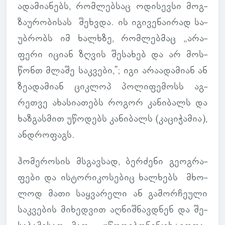
ადა­მი­ა­ნებს, რომ­ლებ­საც ოდი­სევსი მოგ­
ზა­უ­რო­ბი­სას შეხ­ვდა. ის იგი­ვე­ნა­ი­რად სა­
უბ­რობს იმ ხალ­ხზე, რომ­ლებ­მაც „არა­
ფერი იციან ზღვის შე­სა­ხებ და არ მოს­
წონთ მლაშე საკ­ვები,"; იგი არა­ა­და­მიან ან
ზე­ა­და­მიან ციკ­ლოპ პო­ლი­ფე­მოსს აგ­
რეთვე ახა­სი­ა­თებს როგორ კა­ნი­ბალს და
ხაზ­გას­მით უწო­დებს კა­ნი­ბალს (კა­ცი­ჭა­მია),
ან­დრო­ფაგს.
ჰო­მე­რო­სის მსგავ­სად, ბერ­ძენი გე­ოგ­რა­
ფები და ის­ტო­რი­კო­სე­ბიც ხალ­ხებს მხო­
ლოდ მათი საყ­ვა­რელი ან გა­მორ­ჩე­ული
საკ­ვე­ბის მი­ხედ­ვით აღ­ნიშ­ნავ­დნენ და შე­