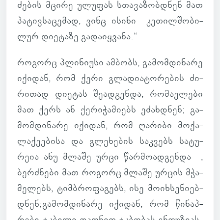
ძე­ბის მცირე ულუ­ფას სთა­ვა­ზობ­დნენ მათ
პა­ტივ­სა­ცე­მად, ვინც ისინი კე­თილ­შო­ბი­
ლურ დი­ე­ტაზე გა­და­იყ­ვანა.“
რო­გორც პლი­ნი­უსი ამ­ბობს, გა­მომ­დი­ნარე
იქი­დან, რომ ქერი გლა­დი­ა­ტო­რე­ბის ძი­
რი­თად დი­ე­ტას შე­ად­გენდა, რო­მა­ე­ლები
მათ ქერს ან ქე­რი­ჭა­მი­ებს ეძახ­დნენ; გა­
მომ­დი­ნარე იქი­დან, რომ ღა­რიბი მო­ქა­
ლა­ქე­ე­ბისა და გლე­ხე­ბის საკ­ვებს სა­ტუ­
რეია ანუ მლაშე ურცი წარ­მო­ად­გენდა ,
ბერ­ძნები მათ რო­გორც მლაშე ურცის მჭა­
მე­ლებს, ტიმბრო­ფა­გებს, ისე მო­იხ­სე­ნი­ებ­
დნენ;გა­მომ­დი­ნარე იქი­დან, რომ წი­ნაპ­
რები ტკბილი დაფ­ნით ტკბო­ბას ენ­თუ­ზი­ას­