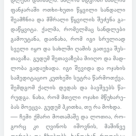
დლები და­ი­შალა. ახლოს მდგომი
სახ­ლის
ფან­ჯა­რაში ოთხი-ხუთი წყვილი სან­დალი
შე­ამ­ჩნია და მშრალი წყვი­ლის შე­ძენა გა­
და­წყვიტა. ქალმა, რო­მელ­მაც სან­დლები
გა­მო­უ­ტანა, და­ი­ნახა, რომ იგი სრუ­ლიად
სველი იყო და სახ­ლში ღამის გა­თევა შეს­
თა­ვაზა. გუდუმ შე­თა­ვა­ზება მიიღო და მად­
ლობა გა­და­უ­ხადა. იგი შე­ვიდა და ოჯა­ხის
სა­მე­დი­ტა­ციო კუ­თხეში სუტრა წარ­მოთ­ქვა.
შემ­დგომ ქალის დედას და ბავ­შვებს წა­
რუდგა. ნახა, რომ მთელი ოჯახი მწუ­ხა­რე­
ბას მო­ეცვა. გუდუმ ჰკი­თხა, თუ რა მოხდა.
— ჩემი ქმარი მო­თა­მაშე და ლოთია, რო­
გორც კი ღვი­ნოს იშოვ­ნის, მა­შინვე