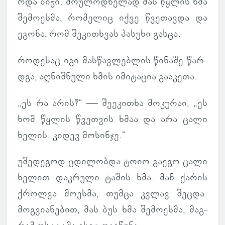
რდა ბიჭი. მო­უ­ლოდ­ნე­ლად მას წყლის ხმა
შე­მო­ესმა, რო­მე­ლიც იქვე წვე­თავდა და
ეგონა, რომ შე­კი­თხვას პა­სუხი გასცა.
რო­დე­საც იგი მას­წავ­ლებ­ლის წი­ნაშე წარ­
დგა, აღ­ნიშ­ნული ხმის იმი­ტა­ცია გა­ა­კეთა.
„ეს რა არის?“ — შე­ე­კი­თხა მო­კუ­რაი, „ეს
ხომ წყლის წვეთ­ვის ხმაა და არა ცალი
ხელის. კიდევ მო­სინჯე.“
უშე­დე­გოდ ცდი­ლობდა ტოიო გაეგო ცალი
ხელით დაკ­რული ტაშის ხმა. მან ქარის
ქროლვა მო­ესმა, თუმცა კვლავ შეცდა.
მოგ­ვი­ა­ნე­ბით, მას ბუს ხმა შე­მო­ესმა, მაგ­