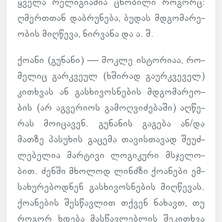
ყველა რე­ლი­გი­ა­შია ცნო­ბილი რო­გორც:
ღმერ­თთან დაბ­რუ­ნება, ბუდას მდგო­მა­რე­
ო­ბის მიღ­წევა, ნირ­ვანა და ა. შ.
ქოანი (გუ­ნანი) — მოკლე ის­ტო­რიაა, რო­
მე­ლიც გარ­კვეულ (ხში­რად გა­ურ­კვე­ველ)
კი­თხვას ან გას­ხი­ვოს­ნე­ბის მდგო­მა­რე­ო­
ბის (არ აგ­ვე­რიოს გა­მოღ­ვი­ძე­ბაში) აღ­წე­
რას მო­ი­ცა­ვენ. გუ­ნა­ნის გა­გება ან/და
მათზე პა­სუ­ხის გა­ცემა თა­ვის­თა­ვად შე­უძ­
ლე­ბე­ლია მარ­ტივი ლო­გი­კური მსჯე­ლო­
ბით. ძენში მხო­ლოდ ლინძზი ქო­ა­ნები ემ­
სა­ხუ­რე­ბოდ­ნენ გას­ხი­ვოს­ნე­ბის მიღ­წე­ვას.
ქო­ა­ნე­ბის შეს­წავ­ლით თქვენ ნა­ხავთ, თუ
როგორ ხდება მას­წავ­ლებ­ლის შე­კი­თხვა