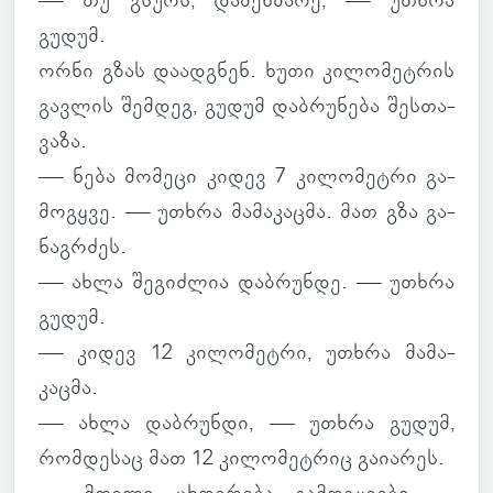
— თუ გსურს, და­მეხ­მარე, — უთხრა
გუდუმ.
ორნი გზას და­ად­გნენ. ხუთი კი­ლო­მეტ­რის
გავ­ლის შემ­დეგ, გუდუმ დაბ­რუ­ნება შეს­თა­
ვაზა.
— ნება მო­მეცი კიდევ 7 კი­ლო­მეტრი გა­
მოგ­ყვე. — უთხრა მა­მა­კაცმა. მათ გზა გა­
ნაგ­რძეს.
— ახლა შე­გიძ­ლია დაბ­რუნდე. — უთხრა
გუდუმ.
— კიდევ 12 კი­ლო­მეტრი, უთხრა მა­მა­
კაცმა.
— ახლა დაბ­რუნდი, — უთხრა გუდუმ,
რომ­დე­საც მათ 12 კი­ლო­მეტ­რიც გა­ი­ა­რეს.