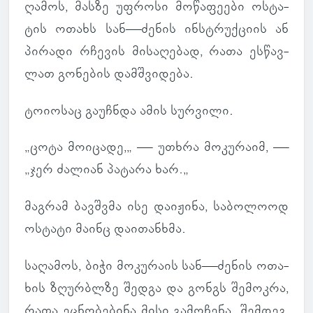
ღა­მოს, მასზე უფ­როსი მო­წა­ფე­ები ოს­ტა­
ტის ოთახს სან—ძენის ინ­სტრუქ­ციის ან
პი­რადი რჩე­ვის მი­სა­ღე­ბად, რათა ეს­წავ­
ლათ გო­ნე­ბის დამ­შვი­დება.
ტო­ი­ო­საც გა­უჩ­ნდა ამის სურ­ვილი.
„ცოტა მო­ი­ცადე,„ — უთხრა მო­კუ­რაიმ, —
„ჯერ ძა­ლიან პა­ტარა ხარ.„
მაგ­რამ ბავ­შვმა ისე და­ი­ჟინა, სა­ბო­ლოოდ
ოს­ტატი მაინც და­ი­თან­ხმა.
სა­ღა­მოს, ბიჭი მო­კუ­რაის სან—ძენის ოთა­
ხის ზღურ­ბლზე შედგა და გონგს შე­მოკრა,
რათა ეც­ნო­ბე­ბინა მისი გა­მო­ჩენა. შემ­დეგ,