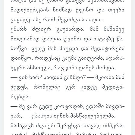
რალა და აქ ღამის გა­თევა შე­მომ­თა­ვაზა.
მად­ლი­ე­რე­ბის ნიშ­ნად ღვინო და თევზი
ვი­ყიდე, ასე რომ, შე­გიძ­ლია აიღო.
ქმარს ძლიერ გა­უ­ხარდა. მან მა­შინვე
მთლი­ა­ნად დალია ღვინო და ია­ტაკზე წა­
მოწვა. გუდუ მას მი­უჯდა და მე­დი­ტი­რება
და­ი­წყო. რო­დე­საც კაცმა გა­იღ­ვიძა, აღა­რა­
ფერი ახ­სოვდა, რაც წინა ღამეს მოხდა.
— ვინ ხარ? სა­ი­დან გაჩ­ნდი? — ჰკი­თხა მან
გუდუს, რო­მე­ლიც ჯერ კიდევ მე­დი­ტი­
რებდა.
— მე ვარ გუდუ კი­ო­ტო­დან, ედოში მივ­დი­
ვარ, — უპა­სუხა ძენის მას­წავ­ლე­ბელმა.
მა­მა­კაცს ძლიერ შერ­ცხვა. თავად იმ­პე­რა­