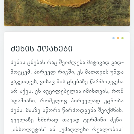
ძენის ქოანები
ძენის ცნე­ბას რაც შე­იძ­ლება მა­ტი­ვად გად­
მოვ­ცემ. პირ­ველ რიგში, ეს მათ­თვის უნდა
გა­კეთ­დეს, ვისაც მის ცნე­ბაზე წარ­მოდ­გენა
არ აქვს. ეს აუ­ცი­ლე­ბე­ლია იმის­თვის, რომ
ადა­მი­ანი, რო­მე­ლიც პირ­ვე­ლად ეც­ნობა
ძენს, მასზე სწორი წარ­მოდ­გენა შე­იქ­მნას.
ყვე­ლაზე ხში­რად თავად ტერ­მინი
ძენი
„აბ­სო­ლუ­ტის“ ან „უმაღ­ლესი რე­ა­ლო­ბის“