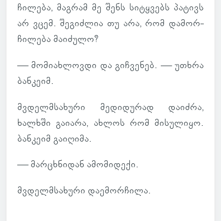
ჩი­ლება, მაგ­რამ მე შენს სი­ტყვებს პა­ტივს
არ ვცემ. შე­გიძ­ლია თუ არა, რომ და­მორ­
ჩი­ლება მა­ი­ძულო?
— მო­მი­ახ­ლოვდი და გიჩ­ვე­ნებ. — უთხრა
ბან­კეიმ.
მვდელმსა­ხური მე­დი­დუ­რად და­იძრა,
ხალ­ხში გა­ი­არა, ახლოს რომ მი­სუ­ლიყო.
ბან­კეიმ გა­ი­ღიმა.
— მარ­ცხნი­დან ამო­მი­დექი.
მვდელმსა­ხური და­ე­მორ­ჩილა.