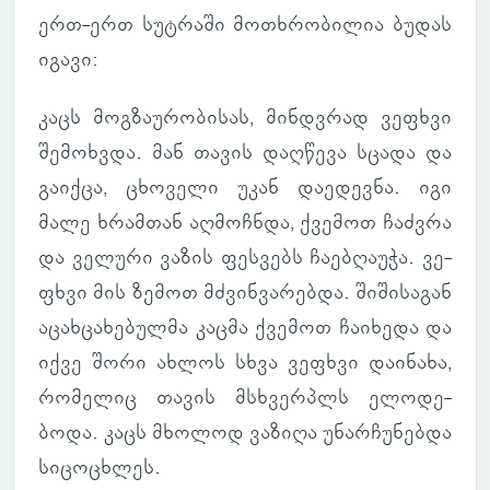
ერთ-ერთ სუტ­რაში მო­თხრო­ბი­ლია ბუდას
იგავი:
კაცს მოგ­ზა­უ­რო­ბი­სას, მინ­დვ­რად ვე­ფხვი
შე­მოხ­ვდა. მან თავის დაღ­წევა სცადა და
გა­იქცა, ცხო­ველი უკან და­ე­დევნა. იგი
მალე ხრამ­თან აღ­მოჩ­ნდა, ქვე­მოთ ჩაძ­ვრა
და ვე­ლური ვაზის ფეს­ვებს ჩა­ე­ბღა­უჭა. ვე­
ფხვი მის ზემოთ მძვინ­ვა­რებდა. ში­ში­სა­გან
აცახ­ცა­ხე­ბულმა კაცმა ქვე­მოთ ჩა­ი­ხედა და
იქვე შორი ახლოს სხვა ვე­ფხვი და­ი­ნახა,
რო­მე­ლიც თავის მსხვერ­პლს ელო­დე­
ბოდა. კაცს მხო­ლოდ ვა­ზიღა უნარ­ჩუ­ნებდა
სი­ცო­ცხლეს.