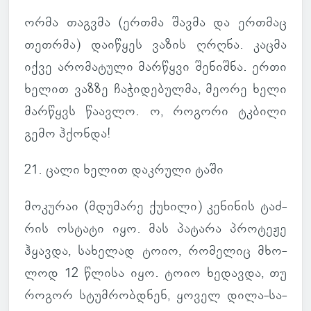
ორმა თაგ­ვმა (ერთმა შავმა და ერ­თმაც
თეთრმა) და­ი­წყეს ვაზის ღრღნა. კაცმა
იქვე არო­მა­ტული მარ­წყვი შე­ნიშნა. ერთი
ხელით ვაზზე ჩა­ჭი­დე­ბულმა, მეორე ხელი
მარ­წყვს წა­ავლო. ო, რო­გორი ტკბილი
გემო ჰქონდა!
21. ცალი ხელით დაკ­რული ტაში
მო­კუ­რაი (მდუ­მარე ქუ­ხილი) კე­ნი­ნის ტაძ­
რის ოს­ტატი იყო. მას პა­ტარა პრო­ტეჟე
ჰყავდა, სა­ხე­ლად ტოიო, რო­მე­ლიც მხო­
ლოდ 12 წლისა იყო. ტოიო ხე­დავდა, თუ
როგორ სტუმ­რობ­დნენ, ყოველ დილა-სა­