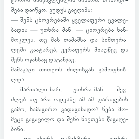
ტო­რის მას­წავ­ლებ­ლის მი­მართ მო­ბო­დი­
შება და­ი­წყო. გუდუს გა­ე­ღიმა:
— შენს ცხოვ­რე­ბაში ყვე­ლა­ფერი ცვა­ლე­
ბა­დია — უთხრა მან. — ცხოვ­რება ხან­
მოკ­ლეა. თუ მას თა­მაშსა და სიმ­თვრა­
ლეში გა­ა­ტა­რებ, ვე­რა­ფერს მი­აღ­წევ და
შენს ოჯახ­საც და­ტან­ჯავ.
მა­მა­კაცი თით­ქოს ძი­ლის­გან გა­მო­ფხიზ­
ლდა.
— მარ­თალი ხარ, — უთხრა მან. — შევ­
ძლებ თუ არა ოდესმე ამ ამ და­რი­გე­ბის
გამო, სა­მა­გირო გა­და­გი­ხადო? ნება მო­
მეცი გა­გა­ცილო და შენი ნივ­თები წა­გა­ღე­
ბინი.