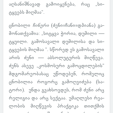
აღ­სა­ნიშ­ნა­ვად გა­მო­ი­ყე­ნება, რაც „სი­
ტყვებს მიღ­მაა“.
ცნო­ბილი
ჩი­ნური
(ძენი=ჩანი=დჰი­ანა) გა­
მო­ნათ­ქვა­მია: „სი­ტყვა ჭორია, დუ­მილი —
ტყუ­ილი. გა­მო­სა­ვალი დუ­მი­ლისა და სი­
ტყვე­ბის მიღ­მაა “. სწო­რედ ეს გა­მო­სა­ვალი
არის ძენი — აბ­სო­ლუ­ტუ­რის მიღ­წევა.
ძენს ასევე „კოს­მო­სური გა­მოც­დი­ლე­ბის“
მდგო­მა­რე­ო­ბა­საც უწო­დე­ბენ, რო­მე­ლიც
ცნო­ბი­ლია რო­გორც
გა­მოღ­ვი­ძება
(სა­
ტორი). უნდა გვახ­სოვ­დეს, რომ ძენი არც
რე­ლი­გია და არც სექ­ტაა. უმაღ­ლესი რე­ა­
ლო­ბის მიღ­წე­ვის პრაქ­ტიკა თით­ქმის