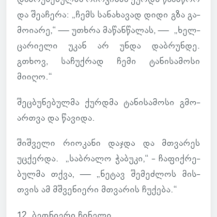
და შე­ა­ჩერა: „ჩემს სა­ნა­ხა­ვად დიდი გზა გა­
მო­ი­არე,“ — უთხრა მა­წან­წა­ლას, — „ხელ­
ცა­რი­ელი უკან არ უნდა დაბ­რუნდე.
გთხოვ, სა­ჩუქ­რად ჩემი ტა­ნი­სა­მოსი
მიიღო.“
შეც­ბუ­ნე­ბულმა ქურდმა ტა­ნი­სა­მოსი გმო­
არ­თვა და წა­ვიდა.
შიშ­ველი რი­ო­კანი დაჯდა და მთვა­რეს
უცქერდა. „საბ­რალო ჭა­ბუკი,“ - ჩა­ფიქ­რე­
ბულმა თქვა, — „ნეტავ შე­მეძ­ლოს მის­
თვის ამ მშვე­ნი­ერი მთვა­რის ჩუ­ქება.“
12. ბედ­ნი­ერი ჩი­ნელი