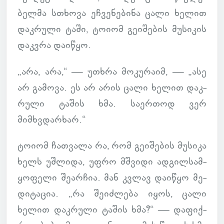
ბელმა სთხოვა ეჩ­ვე­ნე­ბინა ცალი ხელით
დაკ­რული ტაში, ტოიომ გე­ი­შე­ბის მუ­სი­კის
დაკ­ვრა და­ი­წყო.
„არა, არა,“ — უთხრა მო­კუ­რაიმ, — „ასე
არ გა­მოვა. ეს არ არის ცალი ხელით დაკ­
რული ტაშის ხმა. სა­ერ­თოდ ვერ
მიმხვდარ­ხარ.“
ტოიომ ჩათ­ვალა რა, რომ გე­ი­შე­ბის მუ­სიკა
ხელს უშ­ლიდა, უფრო მშვიდი ად­გილ­სამ­
ყო­ფელი შე­არ­ჩია. მან კვლავ და­ი­წყო მე­
დი­ტა­ცია. „რა შე­იძ­ლება იყოს, ცალი
ხელით დაკ­რული ტაშის ხმა?“ — და­ფიქ­