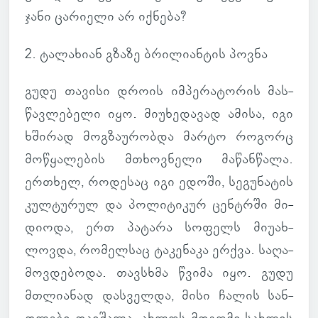
ჯანი ცა­რი­ელი არ იქ­ნება?
2. ტა­ლა­ხიან გზაზე ბრი­ლი­ან­ტის პოვნა
გუდუ თა­ვისი დროის იმ­პე­რა­ტო­რის მას­
წავ­ლე­ბელი იყო. მი­უ­ხე­და­ვად ამისა, იგი
ხში­რად მოგ­ზა­უ­რობდა მარტო რო­გორც
მო­წყა­ლე­ბის მთხოვ­ნელი მა­წან­წალა.
ერთხელ, რო­დე­საც იგი ედოში, სე­გუ­ნა­ტის
კულ­ტუ­რულ და პო­ლი­ტი­კურ ცენ­ტრში მი­
დი­ოდა, ერთ პა­ტარა სო­ფელს მი­უ­ახ­
ლოვდა, რო­მელ­საც ტა­კე­ნაკა ერქვა. სა­ღა­
მოვ­დე­ბოდა. თავ­სხმა წვიმა იყო. გუდუ
მთლი­ა­ნად დას­ველდა, მისი ჩალის სან­