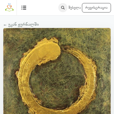
შესვლა
რეგისტრაცია
← უკან ჟურნალში