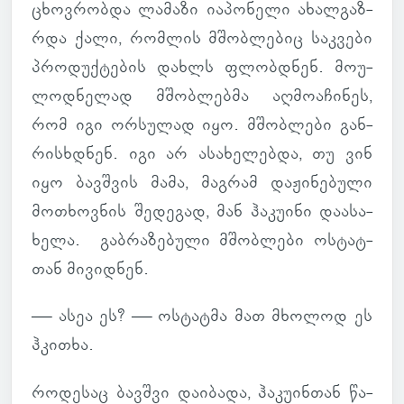
ცხოვ­რობდა ლა­მაზი ია­პო­ნელი ახალ­გაზ­
რდა ქალი, რომ­ლის მშობ­ლე­ბიც საკ­ვები
პრო­დუქ­ტე­ბის დახლს ფლობ­დნენ. მო­უ­
ლოდ­ნე­ლად მშობ­ლებმა აღ­მო­ა­ჩი­ნეს,
რომ იგი ორ­სუ­ლად იყო. მშობ­ლები გან­
რის­ხდნენ. იგი არ ასა­ხე­ლებდა, თუ ვინ
იყო ბავ­შვის მამა, მაგ­რამ და­ჟი­ნე­ბული
მო­თხოვ­ნის შე­დე­გად, მან ჰა­კუ­ინი და­ა­სა­
ხელა. გაბ­რა­ზე­ბული მშობ­ლები ოს­ტატ­
თან მი­ვიდ­ნენ.
— ასეა ეს? — ოს­ტატმა მათ მხო­ლოდ ეს
ჰკი­თხა.
რო­დე­საც ბავ­შვი და­ი­ბადა, ჰა­კუ­ინ­თან წა­