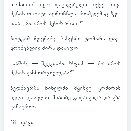
თა­მა­შით“ იყო და­კა­ვე­ბული, იქვე სხვა
ძენის ოს­ტატი აღ­მოჩ­ნდა, რო­მელ­მაც ჰკი­
თხა: „რა არის ძენის არსი ?“
ჰო­ტეიმ მდუ­მარე პა­სუხში ტო­მარა და­უ­
ყოვ­ნებ­ლივ ძირს და­აგდო.
„მაშინ, — შე­ე­კი­თხა სხვამ, — რა არის
ძენის გან­ხორ­ცი­ე­ლება?“
ბედ­ნი­ერმა ჩი­ნელმა მყისვე ტო­მა­რას
ხელი და­ავლო, მხარზე გა­და­ი­კიდა და გზა
გა­ნაგ­რძო.
18. იგავი