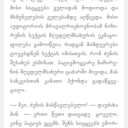
მისი სი­ტყვები გუ­ლი­დან მო­დი­ოდა და
მსმე­ნე­ლე­ბის გუ­ლე­ბამდე აღ­წევდა. მისი
აუ­დი­ტო­რიის მრა­ვალ­რი­ცხოვ­ნო­ბამ ნი­ჩი­
რე­ნის სექ­ტის მღვდელმსა­ხუ­რის უკ­მა­ყო­
ფი­ლება გა­მო­იწ­ვია, რად­გან მიმ­დევ­რები
ტო­ვებ­დნენ სექ­ტას იმის­თვის, რომ ძენის
შე­სა­ხებ ეს­მი­ნათ. პა­ტივ­მოყ­ვარე ნი­ჩი­რე­
ნის მღვდელმსა­ხური ტა­ძარში მი­ვიდა, მას
ბან­კე­ის­თან კა­მათი ჰქონდა გა­და­წყვე­
ტილი.
— ჰეი, ძენის მას­წავ­ლე­ბელო! — და­უ­ძახა
მან. — ერთი წუთი და­ი­ცადე. ყო­ველი,
ვინც პა­ტივს გცემს, შენს სი­ტყვებს ემორ­