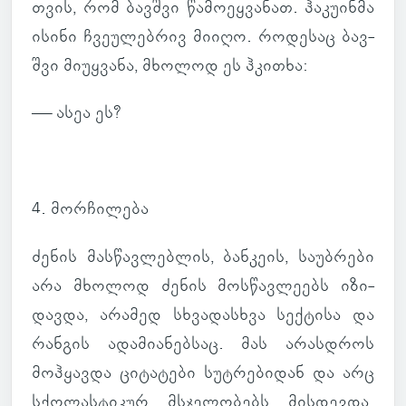
თვის, რომ ბავ­შვი წა­მო­ეყ­ვა­ნათ. ჰა­კუ­ინმა
ისინი ჩვე­უ­ლებ­რივ მიიღო. რო­დე­საც ბავ­
შვი მი­უყ­ვანა, მხო­ლოდ ეს ჰკი­თხა:
— ასეა ეს?
4. მორ­ჩი­ლება
ძენის მას­წავ­ლებ­ლის, ბან­კეის, სა­უბ­რები
არა მხო­ლოდ ძენის მოს­წავ­ლე­ებს იზი­
დავდა, არა­მედ სხვა­დას­ხვა სექ­ტისა და
რან­გის ადა­მი­ა­ნებ­საც. მას არას­დროს
მოჰ­ყავდა ცი­ტა­ტები სუტ­რე­ბი­დან და არც
სქო­ლას­ტი­კურ მსჯე­ლო­ბებს მის­დევდა.