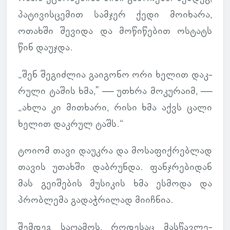
პა­ტი­ვის­ცე­მით სამ­ჯერ ქედი მო­ი­ხარა,
ოთახში შე­ვიდა და მო­წი­წე­ბით ოს­ტატს
წინ და­უჯდა.
„შენ შე­გიძ­ლია გა­ი­გონო ორი ხელით დაკ­
რული ტაშის ხმა," — უთხრა მო­კუ­რაიმ, —
„ახლა კი მი­თხარი, რისი ხმა აქვს ცალი
ხელით დაკ­რულ ტაშს.“
ტოიომ თავი და­უკრა და მო­სა­ფიქ­რებ­ლად
თავის უთახში დაბ­რუნდა. ფან­ჯრე­ბი­დან
მას გე­ი­შე­ბის მუ­სი­კის ხმა ეს­მოდა და
პრობ­ლემა გა­დაჭ­რი­ლად მი­იჩ­ნია.
შემ­დეგ სა­ღა­მოს, რო­დე­საც მას­წავ­ლე­