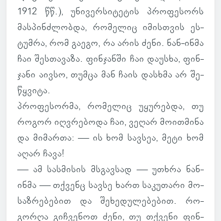
1912 წწ.), უნი­ვერ­სი­ტე­ტის პრო­ფე­სორს
მას­პინ­ძლობდა, რო­მე­ლიც იმის­თვის ეს­
ტუმრა, რომ გაეგო, რა არის ძენი. ნან-ინმა
ჩაი შეს­თა­ვაზა. ფინ­ჯანში ჩაი და­უსხა, ფინ­
ჯანი აივსო, თუმცა მან ჩაის დას­ხმა არ შე­
წყვიტა.
პრო­ფე­სორმა, რო­მე­ლიც უყუ­რებდა, თუ
როგორ იღ­ვრე­ბოდა ჩაი, ვეღარ მო­ით­მინა
და მი­მართა: — ის ხომ სავ­სეა, მეტი ხომ
აღარ ჩავა!
— ამ სას­მი­სის მსგავ­სად — უთხრა ნან-
ინმა — თქვენც სავსე ხართ სა­კუ­თარი მო­
საზ­რე­ბე­ბით და შე­ხე­დუ­ლე­ბე­ბით. რო­
გორღა გიჩ­ვე­ნოთ ძენი, თუ თქვენი ფინ­