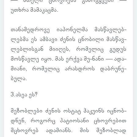
— მთელი ცხოვ­რება გა­მოგ­ყვები —
უთხრა მა­მა­კაცმა.
თა­ნა­მედ­როვე ია­პო­ნელმა მას­წავ­ლებ­
ლებმა ეს ამ­ბავი ძენის ცნო­ბილი მას­წავ­
ლებ­ლის­გან მი­ი­ღეს, რო­მე­ლიც გუდუს
მოს­წავლე იყო. მას ერქვა მუ-ნანი — ადა­
მი­ანი, რო­მე­ლიც არას­დროს დაბ­რუ­ნე­
ბულა.
3.ასეა ეს?
მე­ზობ­ლები ძენის ოსტატ ჰა­კუ­ინს იც­ნობ­
დნენ, რო­გორც პა­ტი­ო­სანი ცხოვ­რე­ბით
მცხოვ­რებ ადა­მი­ანს. მის მე­ზობ­ლად