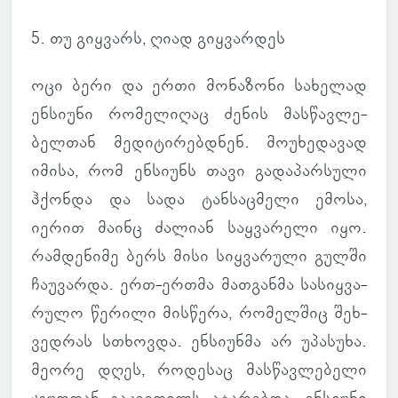
5. თუ გიყ­ვარს, ღიად გიყ­ვარ­დეს
ოცი ბერი და ერთი მო­ნა­ზონი სა­ხე­ლად
ენ­სი­უნი რო­მე­ლი­ღაც ძენის მას­წავ­ლე­
ბელ­თან მე­დი­ტი­რებ­დნენ. მო­უ­ხე­და­ვად
იმისა, რომ ენ­სი­უნს თავი გა­და­პარ­სული
ჰქონდა და სადა ტან­საც­მელი ემოსა,
იერით მაინც ძა­ლიან საყ­ვა­რელი იყო.
რამ­დე­ნიმე ბერს მისი სიყ­ვა­რული გულში
ჩა­უ­ვარდა. ერთ-ერთმა მათ­განმა სა­სიყ­ვა­
რულო წე­რილი მის­წერა, რო­მელ­შიც შეხ­
ვედ­რას სთხოვდა. ენ­სი­უნმა არ უპა­სუხა.
მეორე დღეს, რო­დე­საც მას­წავ­ლე­ბელი