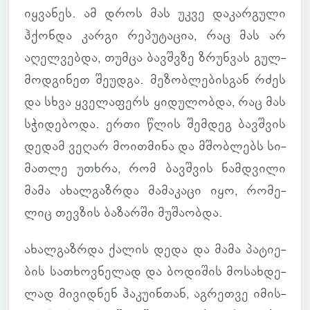
იყ­ვა­ნეს. ამ დროს მას უკვე და­კარ­გული
ჰქონდა კარგი რე­პუ­ტა­ცია, რაც მას არ
აღელ­ვებდა, თუმცა ბავ­შვზე ზრუნ­ვას გულ­
მოდ­გი­ნეთ შე­უდგა. მე­ზობ­ლე­ბის­გან რძეს
და სხვა ყვე­ლა­ფერს ყი­დუ­ლობდა, რაც მას
სჭი­დე­ბოდა. ერთი წლის შემ­დეგ ბავ­შვის
დედამ ვეღარ მო­ით­მინა და მშობ­ლებს სი­
მათლე უთხრა, რომ ბავ­შვის ნამ­დვილი
მამა ახალ­გაზ­რდა მა­მა­კაცი იყო, რო­მე­
ლიც თევ­ზის ბა­ზარში მუ­შა­ობდა.
ახალ­გაზ­რდა ქალის დედა და მამა პა­ტი­ე­
ბის სა­თხოვ­ნე­ლად და ბო­დი­შის მო­სახ­დე­
ლად მი­ვიდ­ნენ ჰა­კუ­ინ­თან, აგ­რეთვე იმის­