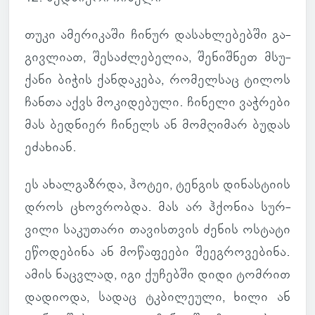
თუკი ამე­რი­კაში ჩინურ და­სახ­ლე­ბებში გა­
გივ­ლიათ, შე­საძ­ლე­ბე­ლია, შე­ნიშ­ნეთ მსუ­
ქანი ბიჭის ქან­და­კება, რო­მელ­საც ტილოს
ჩანთა აქვს მო­კი­დე­ბული. ჩი­ნელი ვაჭ­რები
მას ბედ­ნიერ ჩი­ნელს ან მომ­ღი­მარ ბუდას
ეძა­ხიან.
ეს ახალ­გაზ­რდა, ჰოტეი, ტენ­გის დი­ნას­ტიის
დროს ცხოვ­რობდა. მას არ ჰქო­ნია სურ­
ვილი სა­კუ­თარი თა­ვის­თვის ძენის ოს­ტატი
ეწო­დე­ბინა ან მო­წა­ფე­ები შე­ეგ­რო­ვე­ბინა.
ამის ნაც­ვლად, იგი ქუ­ჩებში დიდი ტომ­რით
და­დი­ოდა, სადაც ტკბი­ლე­ული, ხილი ან