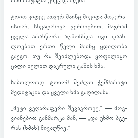
რამ ოს­ტატმა ესეც და­ი­წუნა.
ტოიო კიდევ ათჯერ მაინც მი­ვიდა მო­კუ­რა­
ის­თან, სხვა­დას­ხვა ვერ­სი­ე­ბით, მაგ­რამ
ყველა არას­წორი აღ­მოჩ­ნდა. იგი, და­ახ­
ლო­ე­ბით ერთი წელი მაინც ცდი­ლობა
გაეგო, თუ რა შე­იძ­ლე­ბოდა ყო­ფი­ლიყო
ცალი ხელით დაკ­რული ტაშის ხმა.
სა­ბო­ლოოდ, ტოიომ შეძლო ჭეშ­მა­რიტი
მე­დი­ტა­ცია და ყველა ხმა გა­და­ლახა.
„მეტი ვე­ღა­რა­ფერი შე­ვაგ­როვე,“ — მოგ­
ვი­ა­ნე­ბით გან­მარტა მან, — „და უხმო ბგე­
რას (ხმას) მი­ვაღ­წიე.“