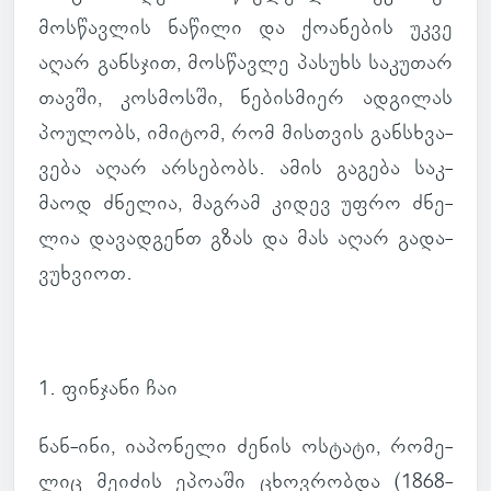
მოს­წავ­ლის ნა­წილი და ქო­ა­ნე­ბის უკვე
აღარ გან­სჯით, მოს­წავლე პა­სუხს სა­კუ­თარ
თავში, კოს­მოსში, ნე­ბის­მიერ ად­გი­ლას
პო­უ­ლობს, იმი­ტომ, რომ მის­თვის გან­სხვა­
ვება აღარ არ­სე­ბობს. ამის გა­გება საკ­
მაოდ ძნე­ლია, მაგ­რამ კიდევ უფრო ძნე­
ლია და­ვად­გენთ გზას და მას აღარ გა­და­
ვუხ­ვიოთ.
1. ფინ­ჯანი ჩაი
ნან-ინი, ია­პო­ნელი ძენის ოს­ტატი, რო­მე­
ლიც მე­ი­ძის ეპო­აში ცხოვ­რობდა (1868-