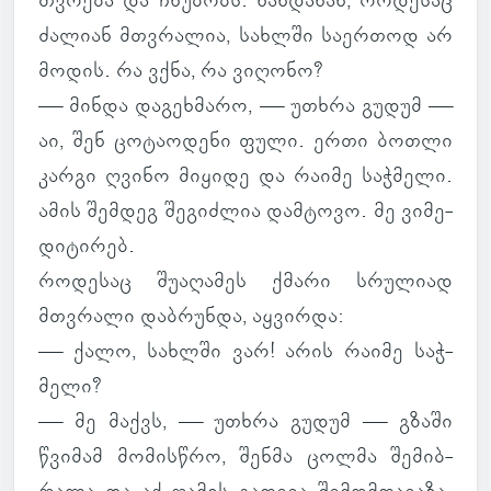
თვრება და ჩხუ­ბობს. ხან­და­ხან, რო­დე­საც
ძა­ლიან მთვრა­ლია, სახ­ლში სა­ერ­თოდ არ
მოდის. რა ვქნა, რა ვი­ღონო?
— მინდა და­გეხ­მარო, — უთხრა გუდუმ —
აი, შენ ცო­ტა­ო­დენი ფული. ერთი ბოთლი
კარგი ღვინო მი­ყიდე და რაიმე საჭ­მელი.
ამის შემ­დეგ შე­გიძ­ლია დამ­ტოვო. მე ვი­მე­
დი­ტი­რებ.
რო­დე­საც შუ­ა­ღა­მეს ქმარი სრუ­ლიად
მთვრალი დაბ­რუნდა, აყ­ვირდა:
— ქალო, სახ­ლში ვარ! არის რაიმე საჭ­
მელი?
— მე მაქვს, — უთხრა გუდუმ — გზაში
წვი­მამ მო­მის­წრო, შენმა ცოლმა შე­მიბ­