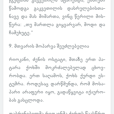
ჯგუფ­თან გაკ­ვე­თილს ატა­რებდა, ენ­სი­უნი
წა­მოდგა გაკ­ვე­თი­ლის დას­რუ­ლე­ბის­თა­
ნავე და მას მი­მართა, ვინც წე­რილი მის­
წერა: „თუ მარ­თლა გიყ­ვარ­ვარ, მოდი და
ჩა­მე­ხუტე.“
9. მთვა­რის მო­პარვა შე­უძ­ლე­ბე­ლია
რი­ო­კანი, ძენის ოს­ტატი, მთაზე ერთ პა­
ტარა ქოხში მოკ­რძა­ლე­ბუ­ლად ცხოვ­
რობდა. ერთ სა­ღა­მოს, ქოხს ქურდი ეს­
ტუმრა. რო­დე­საც დარ­წმუნდა, რომ მო­სა­
პარი არა­ფერი იყო, გა­და­წყვიტა იქა­უ­რო­
ბას გას­ცლოდა.
დაბ­რუ­ნე­ბულმა რი­ო­კინმა ქურდს წა­ას­წრო