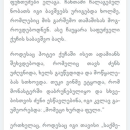
ფუნ­თუ­შები ელაგა. ჩან­თაში ჩა­ლა­გე­ბულ
ნო­ბათს იგი ბავ­შვებს ური­გებდა ხოლმე,
რომ­ლე­ბიც მის გარ­შემო თა­მა­ში­სას მოგ­
როვ­დე­ბოდ­ნენ. ასე ჩა­უ­ყარა სა­ფუძ­ველი
ქუჩის სა­ბავ­შვო ბაღს.
რო­დე­საც ჰოტეი ქუ­ჩაში ისეთ ადა­მი­ანს
შეხ­ვდე­ბოდა, რო­მე­ლიც თავს ძენს
უძღვნიდა, ხელს გა­უწ­ვდიდა და მო­წყა­ლე­
ბას სთხოვდა. თუკი ვინმე ეტყოდა, რომ
მო­ნას­ტერში დაბ­რუ­ნე­ბუ­ლიყო და სხვე­
ბის­თვის ძენი ეს­წავ­ლე­ბინა, იგი კვლავ გა­
უ­მე­ო­რებდა: „მო­მეცი ხურდა ფული.“
ერთხე­ლაც, რო­დე­საც იგი თა­ვისი „საქმე-