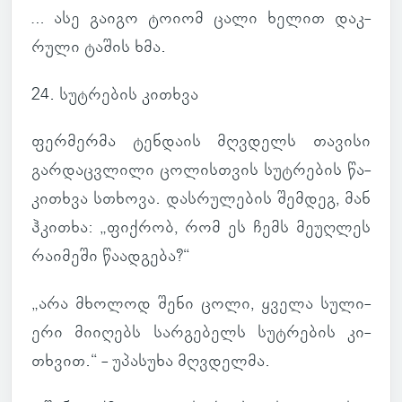
… ასე გაიგო ტოიომ ცალი ხელით დაკ­
რული ტაშის ხმა.
24. სუტ­რე­ბის კი­თხვა
ფერ­მერმა ტენ­დაის მღვდელს თა­ვისი
გარ­დაც­ვლილი ცო­ლის­თვის სუტ­რე­ბის წა­
კი­თხვა სთხოვა. დას­რუ­ლე­ბის შემ­დეგ, მან
ჰკი­თხა: „ფიქ­რობ, რომ ეს ჩემს მე­უღ­ლეს
რა­ი­მეში წა­ად­გება?“
„არა მხო­ლოდ შენი ცოლი, ყველა სუ­ლი­
ერი მი­ი­ღებს სარ­გე­ბელს სუტ­რე­ბის კი­
თხვით.“ - უპა­სუხა მღვდელმა.