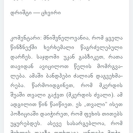
დრიშტი —
ცხვირი
კო­მენ­ტარი
: მნიშ­ვნე­ლო­ვა­ნია, რომ ყველა
წინზნექში ხერ­ხე­მალი წაგ­რძე­ლე­ბული
დარ­ჩეს. საჯ­დომი უკან გაბ­ზი­კეთ, რათა
თა­ვი­დან ავი­ცი­ლოთ წელის მომრგვა­
ლება. ამაში ბანდჰები ძა­ლიან დაგ­ვეხ­მა­
რება. წარ­მო­იდ­გი­ნეთ, რომ მკერ­დის
შუაში თვალი გაქვთ (მკერ­დის ძვალი). ამ
ად­გი­ლით წინ წა­ი­წიეთ. ეს „თვალი“ ისეთ
პო­ზი­ცი­აში და­ი­ჭი­რეთ, რომ ფეხის თი­თებს
უყუ­რებ­დეს. ასევე სა­სარ­გებ­ლოა, რომ
მუხ­ლის თავზე ოთხთავა კუნ­თები მო­ჭი­