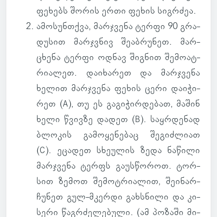
ფე­ხებს შორის ერთი ფეხის სიგ­რძეა.
ამო­სუნ­თქვა
, მარ­ჯვენა ტერფი 90 გრა­
დუ­სით მარ­ჯვნივ შე­აბ­რუ­ნეთ. მარ­
ცხენა ტერფი ოდნავ შიგ­ნით შე­მო­ატ­
რი­ა­ლეთ. და­ი­ხა­რეთ და მარ­ჯვენა
ხელით მარ­ჯვენა ფეხის ცერი და­ი­ჭი­
რეთ (A), თუ ეს გა­გი­ჭირ­დე­ბათ, მაშინ
ხელი წვივზე დადეთ (B). საყ­რდე­ნად
ბლო­კის გა­მო­ყე­ნე­ბაც შე­გიძ­ლიათ
(C). ეცა­დეთ სხე­უ­ლის ზედა ნა­წილი
მარ­ჯვენა ტერფს გა­უს­წო­როთ. ტორ­
სით ზემოთ შე­მოტ­რი­ა­ლით, შე­ი­ნარ­
ჩუ­ნეთ გულ-მკერდი გახ­სნილი და კი­
სერი წაგ­რძე­ლე­ბული. (
ამ პო­ზაში მი­