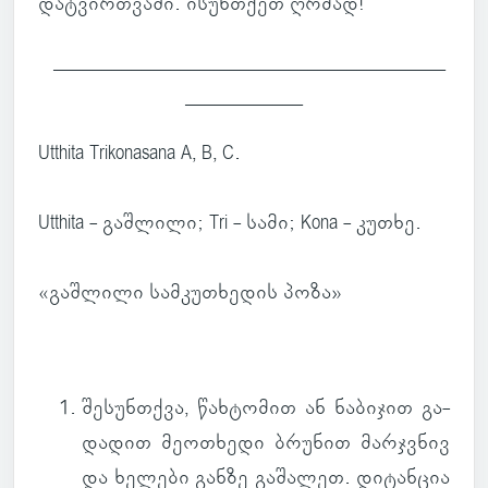
დატ­ვირ­თვაში. ისუნ­თქეთ ღრმად!
________________________________________
____________
Utthita Trikonasana A, B, C.
Utthita - გაშ­ლილი; Tri - სამი; Kona - კუთხე.
«გაშ­ლილი სამ­კუ­თხე­დის პოზა»
შე­სუნ­თქვა
, წახ­ტო­მით ან ნა­ბი­ჯით გა­
და­დით მე­ო­თხედი ბრუ­ნით მარ­ჯვნივ
და ხე­ლები განზე გა­შა­ლეთ. დი­ტან­ცია