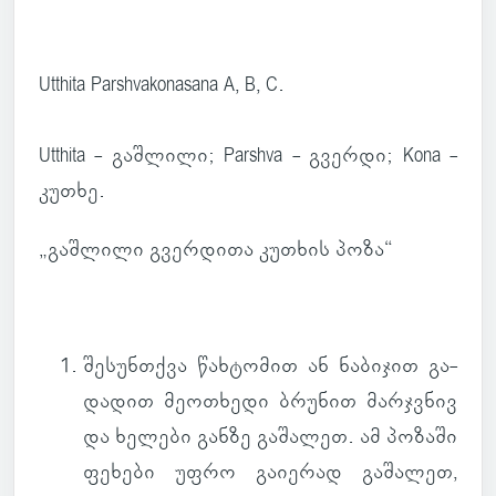
Utthita Parshvakonasana A, B, C.
Utthita - გაშ­ლილი; Parshva - გვერდი; Kona -
კუთხე.
„გაშ­ლილი გვერ­დითა კუ­თხის პოზა“
შე­სუნ­თქვა
წახ­ტო­მით ან ნა­ბი­ჯით გა­
და­დით მე­ო­თხედი ბრუ­ნით მარ­ჯვნივ
და ხე­ლები განზე გა­შა­ლეთ. ამ პო­ზაში
ფე­ხები უფრო გა­ი­ე­რად გა­შა­ლეთ,