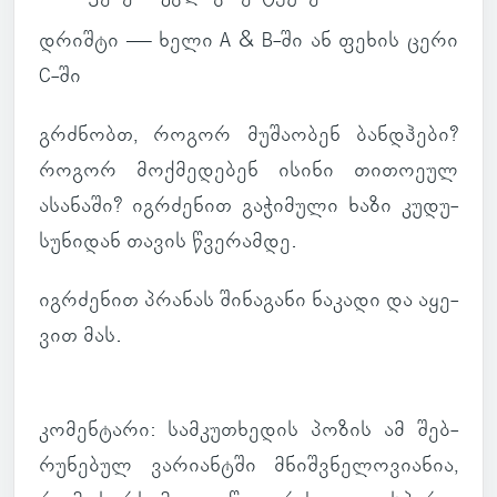
დრიშტი — ხელი A & B-ში ან ფეხის ცერი
C-ში
გრძნობთ, როგორ მუ­შა­ო­ბენ ბანდჰები?
როგორ მოქ­მე­დე­ბენ ისინი თი­თო­ეულ
ასა­ნაში? იგ­რძე­ნით გა­ჭი­მული ხაზი კუ­დუ­
სუ­ნი­დან თავის წვე­რამდე.
იგ­რძე­ნით პრა­ნას ში­ნა­განი ნა­კადი და აყე­
ვით მას.
კო­მენ­ტარი
: სამ­კუ­თხე­დის პოზის ამ შებ­
რუ­ნე­ბულ ვა­რი­ან­ტში მნიშ­ვნე­ლო­ვი­ა­ნია,