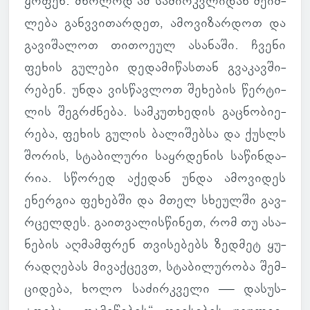
ყო­ფენ. მხო­ლოდ ამ სა­ძირ­კვლი­დან შე­იძ­
ლება განვვი­თარ­დეთ, ამო­ვი­ზარ­დოთ და
გა­ვი­შა­ლოთ თი­თო­ეულ ასა­ნაში. ჩვენი
ფეხის გუ­ლები დე­და­მი­წას­თან გვა­კავ­ში­
რე­ბენ. უნდა ვის­წავ­ლოთ შე­ხე­ბის წერ­ტი­
ლის შეგ­რძნება. სამ­კუ­თხე­დის გაც­ნო­ბი­ე­
რება, ფეხის გულის ბა­ლი­შებსა და ქუსლს
შორის, სტა­ბი­ლური საყ­რდე­ნის სა­წინ­და­
რია. სწო­რედ აქე­დან უნდა ამო­ვი­დეს
ენერ­გია ფე­ხებში და მთელ სხე­ულში გავ­
რცელ­დეს. გა­ით­ვა­ლის­წი­ნეთ, რომ თუ ასა­
ნე­ბის აღ­მამფრენ თვი­სე­ბებს ზედ­მეტ ყუ­
რა­დღე­ბას მი­ვაქ­ცევთ, სტა­ბი­ლუ­რობა შემ­
ცი­დება, ხოლო სა­ძირ­კველი — და­სუს­