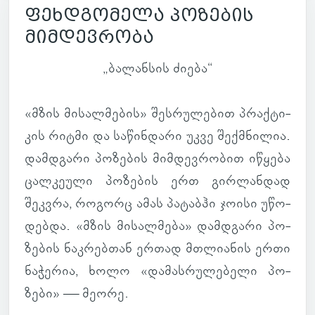
ფეხდგომელა პოზების
მიმდევრობა
„ბა­ლან­სის ძიება“
«მზის მი­სალ­მე­ბის» შეს­რუ­ლე­ბით პრაქ­ტი­
კის რიტმი და სა­წინ­დარი უკვე შექ­მნი­ლია.
დამ­დგარი პო­ზე­ბის მიმ­დევ­რო­ბით იწყება
ცალ­კე­ული პო­ზე­ბის ერთ გირ­ლან­დად
შეკ­ვრა, რო­გორც ამას პა­ტა­ბჰი ჯოისი უწო­
დებდა. «მზის მი­სალ­მება» დამ­დგარი პო­
ზე­ბის ნაკ­რებ­თან ერთად მთლი­ა­ნის ერთი
ნა­ჭე­რია, ხოლო «და­მას­რუ­ლე­ბელი პო­
ზები» — მეორე.