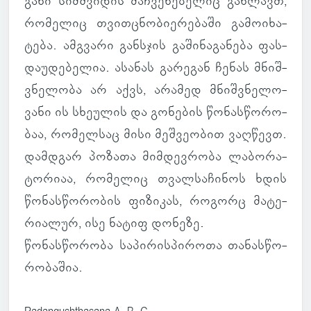
განი სიმ­შვი­დის მაჩ­ვე­ნე­ბე­ლიც გახ­ლავთ,
რო­მე­ლიც თვით­ცნო­ბი­ე­რე­ბაში გა­მო­ი­ხა­
ტება. ამ­გვარი გან­სჯის გა­ში­ნა­გა­ნება ფას­
და­უ­დე­ბე­ლია. ასა­ნას გა­რე­გან ჩენას მნიშ­
ვნე­ლობა არ აქვს, არა­მედ მნიშ­ვნე­ლო­
ვანი ის სხე­უ­ლის და გო­ნე­ბის წო­ნას­წო­რო­
ბაა, რო­მელ­საც მისი მეშ­ვე­ო­ბით ვაღ­წევთ.
დამ­დგარ პო­ზათა მიმ­დევ­რობა ლა­ბო­რა­
ტო­რიაა, რო­მე­ლიც თვალ­სა­ჩი­ნოს ხდის
წო­ნას­წო­რო­ბის ფი­ზი­კას, რო­გორც მა­ტე­
რი­ა­ლურ, ისე ნატიფ დო­ნეზე.
წო­ნას­წო­რობა სა­პი­რის­პი­როთა თა­ნას­წო­
რო­ბა­შია.