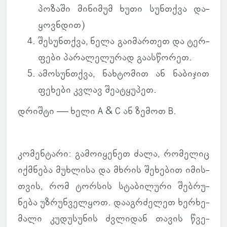
პო­ზაში მი­ნი­მუმ ხუთი სუნ­თქვა და­
ყოვ­ნდით
)
შე­სუნ­თქვა
, ნელა გა­ი­მარ­თეთ და ტერ­
ფები პა­რა­ლე­ლუ­რად გა­ას­წო­რეთ.
ამო­სუნ­თქვა
, ნახ­ტო­მით ან ნა­ბი­ჯით
ფე­ხები კვლავ შე­ა­ტყუ­პეთ.
დრიშტი — ხელი A & C ან ზემოთ B.
კო­მენ­ტარი
: გა­მო­ი­ყე­ნეთ ძალა, რო­მე­ლიც
იქ­მნება მუხ­ლისა და მხრის შე­ხე­ბით იმის­
თვის, რომ ტორ­სის სტა­ბი­ლური შებ­რუ­
ნება უზ­რუნ­ველ­ყოთ. და­აგ­რძე­ლეთ ხერ­ხე­
მალი კუ­დუ­სუ­ნის ძვლი­დან თავის წვე­