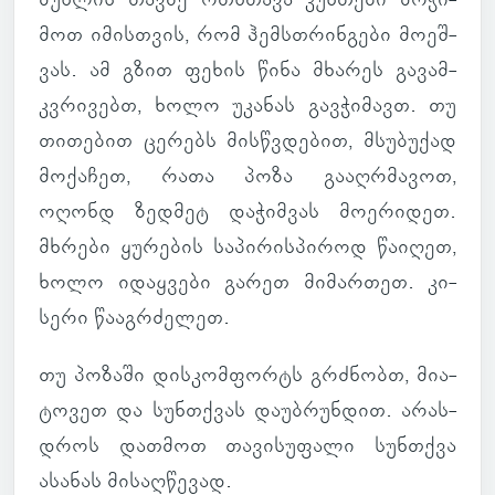
მოთ იმის­თვის, რომ ჰემსთრინ­გები მო­ეშ­
ვას. ამ გზით ფეხის წინა მხა­რეს გა­ვამ­
კვრი­ვებთ, ხოლო უკა­ნას გავ­ჭი­მავთ. თუ
თი­თე­ბით ცე­რებს მის­წვდე­ბით, მსუ­ბუ­ქად
მო­ქა­ჩეთ, რათა პოზა გა­აღ­რმა­ვოთ,
ოღონდ ზედ­მეტ და­ჭიმ­ვას მო­ე­რი­დეთ.
მხრები ყუ­რე­ბის სა­პი­რის­პი­როდ წა­ი­ღეთ,
ხოლო იდაყ­ვები გარეთ მი­მარ­თეთ. კი­
სერი წა­აგ­რძე­ლეთ.
თუ პო­ზაში დის­კომ­ფორტს გრძნობთ, მი­ა­
ტო­ვეთ და სუნ­თქვას და­უბ­რუნ­დით. არას­
დროს დათ­მოთ თა­ვი­სუ­ფალი სუნ­თქვა
ასა­ნას მი­საღ­წე­ვად.