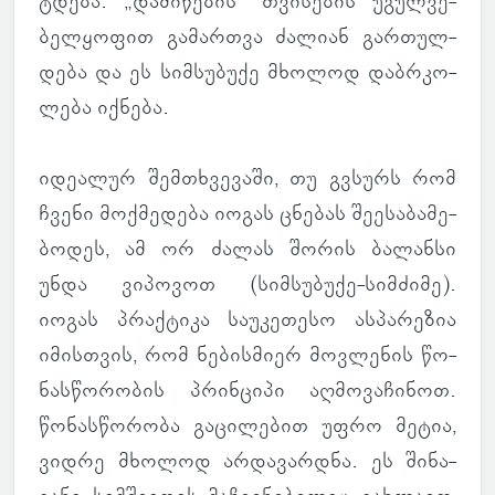
ტდება. „და­მი­წე­ბის“ თვი­სე­ბის უგულ­ვე­
ბელ­ყო­ფით გა­მარ­თვა ძა­ლიან გარ­თულ­
დება და ეს სიმ­სუ­ბუქე მხო­ლოდ დაბ­რკო­
ლება იქ­ნება.
იდე­ა­ლურ შემ­თხვე­ვაში, თუ გვსურს რომ
ჩვენი მოქ­მე­დება იოგას ცნე­ბას შე­ე­სა­ბა­მე­
ბო­დეს, ამ ორ ძალას შორის ბა­ლანსი
უნდა ვი­პო­ვოთ (სიმ­სუ­ბუქე-სიმ­ძიმე).
იოგას პრაქ­ტიკა სა­უ­კე­თესო ას­პა­რე­ზია
იმის­თვის, რომ ნე­ბის­მიერ მოვ­ლე­ნის წო­
ნას­წო­რო­ბის პრინ­ციპი აღ­მო­ვა­ჩი­ნოთ.
წო­ნას­წო­რობა გა­ცი­ლე­ბით უფრო მეტია,
ვიდრე მხო­ლოდ არ­და­ვარ­დნა. ეს ში­ნა­