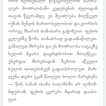
რომ ხერ­ხე­მალი წა­ვაგ­რძე­ლოთ სპი­რა­
ლურ მოძ­რა­ო­ბაში კუ­დუ­სუ­ნის ძვლი­დან
თავის წვე­რამდე. ეს შე­იძ­ლება მიღ­წეულ
იქნას მენ­ჯის მარ­თო­ბუ­ლო­ბით და ტორ­სის
ორივე მხა­რის თა­ნა­ბარი გა­ჭიმ­ვით. ფეხის
გუ­ლებზე წონა თა­ნაბ­რად გა­და­ა­ნა­წი­ლეთ.
გა­შა­ლეთ მხრები და ეს მოძ­რა­ობა ია­ტაკზე
ხელის მყარი დაყ­რდნო­ბით მი­იღ­წევა.
ენერ­გია მხრე­ბი­დან ზემოთ აწე­ული
ხელის თი­თე­ბის­კენ გა­და­ის­რო­ლეთ. მარ­
ჯვენა თეძო უკან წა­ი­ღეთ, ხოლო მარ­ცხენა
— წინ, სანამ ისინი ბა­ლან­სში არ აღ­მოჩ­
ნდე­ბიან. ფეხის ცე­რები მყა­რად და­ა­ბი­
ჯეთ.