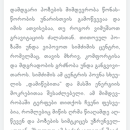
დამ­დგარი პო­ზე­ბის მიმ­დევ­რობა წო­ნას­
წო­რო­ბის უნა­რის­თვის გა­მოწ­ვე­ვაა და
იმის ათ­ვი­სე­ბაა, თუ როგორ ვი­მუ­შაოთ
გრა­ვი­ტა­ციის ძა­ლას­თან. თი­თო­ეულ პო­
ზაში უნდა ვი­პო­ვოთ სიმ­ძი­მის ცენ­ტრი,
რო­მელ­მაც, თავის მხრივ, კომ­ფორ­ტისა
და მდგრა­დო­ბის გრძნობა უნდა გან­გვი­ვი­
თა­როს. სიმ­ძი­მის ამ ცენ­ტრის პოვნა სხე­უ­
ლის „და­მი­წე­ბითა“ და მასში ენერ­გიის
მოკ­რე­ბი­თაა შე­საძ­ლე­ბელი. ამ მიმ­დევ­
რო­ბაში ტერ­ფები თით­ქოს ჩვენი ფეს­ვე­
ბია, რომ­ლე­ბიც მიწის ღრმა წი­ა­ღამდე აღ­
წე­ვენ და პო­ზე­ბის სიმ­ტკი­ცეს უზ­რუნ­ველ­