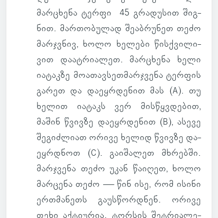
მარ­ცხენა ტერფი 45 გრა­დუ­სით შიგ­
ნით. მარ­თო­ბუ­ლად შე­აბ­რუ­ნეთ თეძო
მარ­ჯვნივ, ხოლო ხე­ლები წის­ქვი­ლი­
ვით და­ატ­რი­ა­ლეთ. მარ­ცხენა ხელი
ია­ტაკზე მო­ა­თავ­სეთ­მარ­ჯვენა ტერ­ფის
გარეთ და და­ეყ­რდე­ნით მას (A). თუ
ხელით ია­ტაკს ვერ მის­წყვდე­ბით,
მაშინ წვივზე და­ეყ­რდე­ნით (B), ასევე
შე­გიძ­ლიათ ორივე ხელიდ წვივზე და­
ეყ­რდნოთ (C). გა­ი­შა­ლეთ მხრებში.
მარ­ჯვენა თეძო უკან წა­ი­ღეთ, ხოლო
მარ­ცენა თეძო — წინ ისე, რომ ისინი
ერ­თმა­ნეთს გა­უს­წორ­დნენ. ორივე
ფეხი აქ­ტი­უ­რია. ტორ­სის შეტ­რი­ა­ლე­