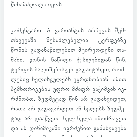
წი­ნამ­ძღოლი იყოს.
კო­მენ­ტარი
: A ვა­რი­ან­ტის არ­ჩე­ვის შემ­
თხვე­ვაში შე­საძ­ლე­ბე­ლია ტერ­ფებზე
წონის გა­და­ნა­წი­ლე­ბით მცი­რე­ო­დენი თა­
მაში. წონის ნა­წილი ქუს­ლე­ბი­დან წინ,
ტერ­ფის ბა­ლი­შე­ბის­კენ გა­და­ი­ტა­ნეთ, რომ­
ლე­ბიც ხე­ლის­გუ­ლებს ეყ­რდნო­ბიან. ამით
ჰემსთრი­გე­ბის უფრო მძაფრ გა­ჭიმ­ვას იგ­
რძნობთ. ზედ­მე­ტად წინ არ გა­დახ­ვი­დეთ,
რათა არ გა­და­ვარ­დეთ ან ხე­ლებს ზედ­მე­
ტად არ და­აწ­ვეთ. ნელ-ნელა იმოძ­რა­ვეთ
და ამ დი­ნა­მი­კაში იგ­რძე­ნით გან­სხვა­ვება