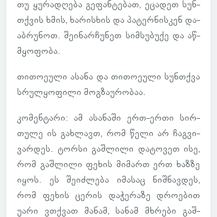
თუ ყუ­რა­დღება გე­ფან­ტე­ბათ, ეცა­დეთ სუნ­
თქვის ხმის, ხა­რის­ხის და პა­ტერ­ნის­კენ და­
აბ­რუ­ნოთ. შე­ი­ნარ­ჩუ­ნეთ სიმ­სუ­ბუქე და აწ­
მყო­ფობა.
თი­თო­ე­ული ასანა და თი­თო­ე­ული სუნ­თქვა
სრულ­ყო­ფილი მოგ­ზა­უ­რო­ბაა.
კო­მენ­ტარი
: ამ ასა­ნაში ერთ-ერთი სირ­
თულე ის გახ­ლავთ, რომ წელი არ ჩაგ­ვი­
ვარ­დეს. ტორსი გაშ­ლილი და­ტო­ვეთ ისე,
რომ გაშ­ლილი ფეხის მი­მართ ერთ ხაზზე
იყოს. ეს შე­იძ­ლება იმა­საც ნიშ­ნავ­დეს,
რომ ფეხის ცერის და­ჭე­რაზე დრო­ე­ბით
უარი ვთქვათ მანამ, სანამ მხრები გაშ­