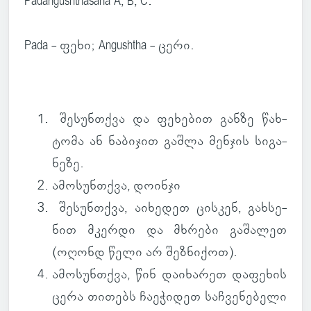
Padangushthasana A, B, C.
Pada - ფეხი; Angushtha - ცერი.
შე­სუნ­თქვა
და ფე­ხე­ბით განზე წახ­
ტომა ან ნა­ბი­ჯით გაშლა მენ­ჯის სი­გა­
ნეზე.
ამო­სუნ­თქვა
, დო­ინჯი
შე­სუნ­თქვა
, აი­ხე­დეთ ცის­კენ, გახ­სე­
ნით მკერდი და მხრები გა­შა­ლეთ
(
ოღონდ წელი არ შეზ­ნი­ქოთ
).
ამო­სუნ­თქვა
, წინ და­ი­ხა­რეთ და­ფე­ხის
ცერა თი­თებს ჩა­ე­ჭი­დეთ საჩ­ვე­ნე­ბელი