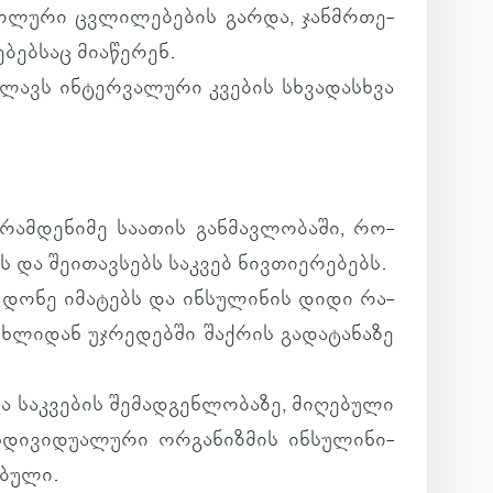
ბო­ლური ცვლი­ლე­ბე­ბის გარდა, ჯან­მრთე­
ებ­საც მი­ა­წე­რენ.
ი­ლავს ინ­ტერ­ვა­ლური კვე­ბის სხვა­დას­ხვა
რამ­დე­ნიმე სა­ა­თის გან­მავ­ლო­ბაში, რო­
ს და შე­ი­თავ­სებს საკ­ვებ ნივ­თი­ე­რე­ბებს.
ს დონე იმა­ტებს და ინ­სუ­ლი­ნის დიდი რა­
ს­ხლი­დან უჯრე­დებში შაქ­რის გა­და­ტა­ნაზე
ა საკ­ვე­ბის შე­მად­გენ­ლო­ბაზე, მი­ღე­ბული
დი­ვი­დუ­ა­ლური ორ­გა­ნიზ­მის ინ­სუ­ლი­ნი­
ე­ბული.