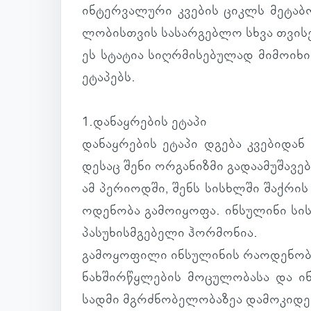
ინ­ტერ­ვა­ლური კვე­ბის ციკლს მე­ტა­
ლო­ბის­თვის სა­სარ­გებლო სხვა თვი­სე­ბ
ეს სტა­ტია სიღ­რმი­სე­ბუ­ლად მი­მო­ი­ხ
ეტა­პებს.
1.და­ნაყ­რე­ბის ეტაპი
და­ნაყ­რე­ბის ეტაპი დგება კვე­ბი­დან 
დე­საც შენი ორ­გა­ნიზმი გა­და­ა­მუ­შა­ვებ
ამ პე­რი­ოდში, შენს სის­ხლში შაქ­რი
ო­დე­ნობა გა­მო­ი­ყოფა. ინ­სუ­ლინი სი
პა­სუ­ხის­მგე­ბელი ჰორ­მო­ნია.
გა­მო­ყო­ფილი ინ­სუ­ლი­ნის რა­ო­დე­ნობ
ნახ­შირ­წყლე­ბის მო­ცუ­ლო­ბასა და ინ­
სადმი მგრძნო­ბე­ლო­ბა­ზეა და­მო­კი­დ