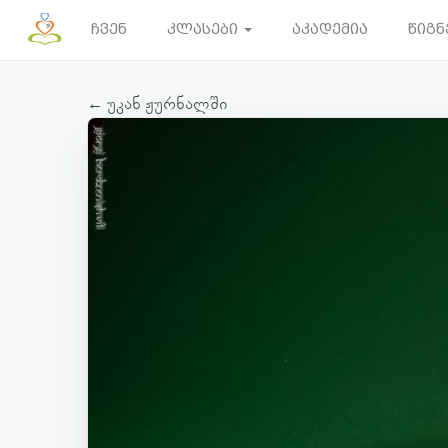
ჩვენ
კლასები
აკადემია
წიგნ
← უკან ჟურნალში