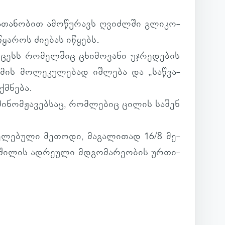
თა­ნო­ბით ამო­წუ­რავს ღვიძ­ლში გლი­კო­
ყა­როს ძი­ე­ბას იწყებს.
­ცესს რო­მელ­შიც ცხი­მო­ვანი უჯრე­დე­ბის
ს მო­ლე­კუ­ლე­ბად იშ­ლება და „საწ­ვა­
ქ­მნება.
მი­ნომ­ჟა­ვებ­საც, რომ­ლე­ბიც ცილის საშენ
ე­ლე­ბული მე­თოდი, მა­გა­ლი­თად 16/8 მე­
ში­ლის ად­რე­ული მდგო­მა­რე­ო­ბის ურ­თი­