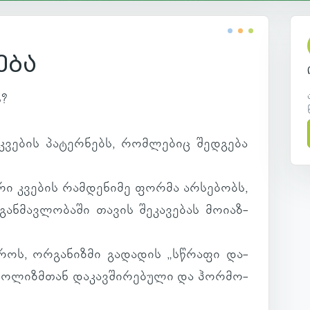
ება
ს?
კვე­ბის პა­ტერ­ნებს, რომ­ლე­ბიც შედ­გება
ური კვე­ბის რამ­დე­ნიმე ფორმა არ­სე­ბობს,
გან­მავ­ლო­ბაში თავის შე­კა­ვე­ბას მო­ი­აზ­
დროს, ორ­გა­ნიზმი გა­და­დის „სწრაფი და­
­ბო­ლიზ­მთან და­კავ­ში­რე­ბული და ჰორ­მო­