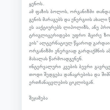
ყე­ნოს.
ამ ფაზის ბოლოს, ორ­გა­ნიზმი თან­და­
გე­ნის მა­რა­გებს და ენერ­გიის ახალი წ
ეს ააქ­ტი­უ­რებს ლი­პო­ლიზს, ანუ პრო
ტრიგ­ლი­ცე­რი­დები უფრო მცირე ზომი
ვის“ ალ­ტერ­ნა­ტიულ წყა­როდ გარ­და­ი
ორ­გა­ნიზმი ენერ­გიად გარ­დაქ­მნის ა
მა­სა­ლას წარ­მო­ად­გე­ნენ.
ინ­ტერ­ვა­ლური კვე­ბის ბევრი გავ­რც
თოდი შედ­გება და­ნაყ­რე­ბისა და შიმ­
ერ­თჩა­ნაც­ვლე­ბის ციკ­ლის­გან.
შე­ჯა­მება