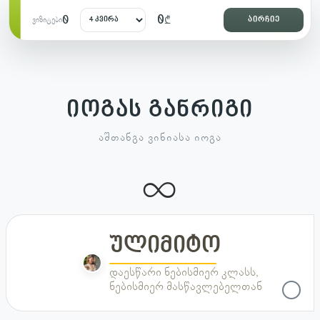
0
0
₾
აირჩიე
ვიზიტები
იოგას განრიგი
ᲐᲨᲗᲐᲜᲒᲐ ᲕᲘᲜᲘᲐᲡᲐ ᲘᲝᲒᲐ
∞
ულიმიტო
ულიმიტო
დაესწარი ნებისმიერ კლასს,
ნებისმიერ მასწავლებელთან