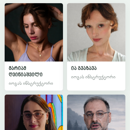
მარიამ
ია გვაზავა
ღვინიაშვილი
იოგას ინსტრუქტორი
იოგას ინსტრუქტორი