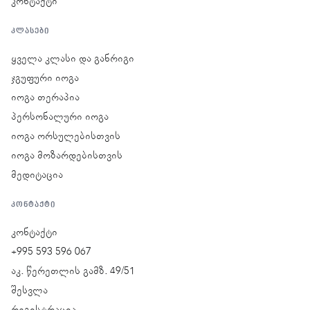
კონტაქტი
ᲙᲚᲐᲡᲔᲑᲘ
ყველა კლასი და განრიგი
ჯგუფური იოგა
იოგა თერაპია
პერსონალური იოგა
იოგა ორსულებისთვის
იოგა მოზარდებისთვის
მედიტაცია
ᲙᲝᲜᲢᲐᲥᲢᲘ
კონტაქტი
+995 593 596 067
აკ. წერეთლის გამზ. 49/51
შესვლა