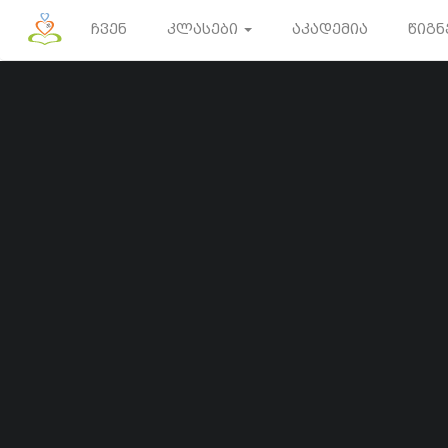
ინსტრუქტორი
ჩვენ
კლასები
აკადემია
წიგნ