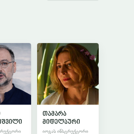
ი
თამარა
იშვილი
მიდელაური
ტრუქტორი
იოგას ინსტრუქტორი