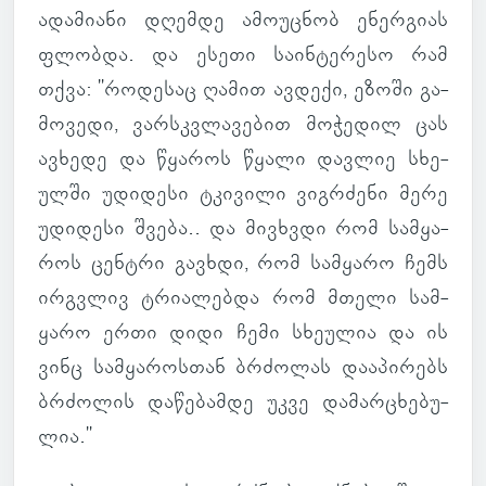
ადა­მი­ანი დღემდე ამო­უც­ნობ ენერ­გიას
ფლობდა. და ესეთი სა­ინ­ტე­რესო რამ
თქვა: "რო­დე­საც ღამით ავ­დექი, ეზოში გა­
მო­ვედი, ვარ­სკვლა­ვე­ბით მო­ჭე­დილ ცას
ავ­ხედე და წყა­როს წყალი დავ­ლიე სხე­
ულში უდი­დესი ტკი­ვილი ვიგ­რძენი მერე
უდი­დესი შვება.. და მივ­ხვდი რომ სამ­ყა­
როს ცენ­ტრი გავ­ხდი, რომ სამ­ყარო ჩემს
ირ­გვლივ ტრი­ა­ლებდა რომ მთელი სამ­
ყარო ერთი დიდი ჩემი სხე­უ­ლია და ის
ვინც სამ­ყა­როს­თან ბრძო­ლას და­ა­პი­რებს
ბრძო­ლის და­წე­ბამდე უკვე და­მარ­ცხე­ბუ­
ლია."