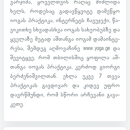
ვარ­ჯიშა, ყო­ველ­თვის რაღაც მიშ­ლიდა
ხელს, რო­დე­საც გა­დავ­წყვიტე და­მე­წყო
იოგას პრაქ­ტიკა, ინ­ტერ­ნეტს ჩა­ვუ­ჯექი, წა­
ვი­კი­თხე სხვა­დას­ხვა იოგას სა­ხე­ო­ბებზე და
ყვე­ლაზე მეტად აშ­თანგა იოგამ და­მა­ინ­ტე­
რესა, შემ­დეგ აღ­მო­ვა­ჩინე
www.yoga.ge
და
შე­ვი­ტყვე, რომ თბი­ლის­შიც ყო­ფილა აშ­
თანგა იოგას პრაქ­ტიკა, კერ­ძოდ გი­ორგი
ბერ­ძე­ნიშ­ვილ­თან. ეხლა უკვე 7 თვეა
პრაქ­ტი­კას გავ­დი­ვარ და კიდევ უფრო
დავ­რწმუნდი, რომ სწორი არ­ჩე­ვანი გა­ვა­
კეთე.