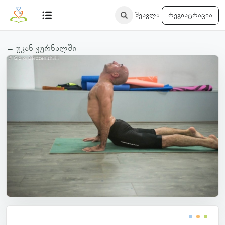
შესვლა
რეგისტრაცია
← უკან ჟურნალში