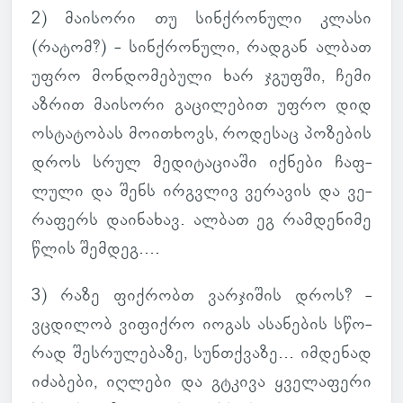
2) მა­ი­სორი თუ სინ­ქრო­ნული კლასი
(რატომ?) - სინ­ქრო­ნული, რად­გან ალბათ
უფრო მონ­დო­მე­ბული ხარ ჯგუფში, ჩემი
აზრით მა­ი­სორი გა­ცი­ლე­ბით უფრო დიდ
ოს­ტა­ტო­ბას მო­ი­თხოვს, რო­დე­საც პო­ზე­ბის
დროს სრულ მე­დი­ტა­ცი­აში იქ­ნები ჩაფ­
ლული და შენს ირ­გვლივ ვე­რა­ვის და ვე­
რა­ფერს და­ი­ნა­ხავ. ალბათ ეგ რამ­დე­ნიმე
წლის შემ­დეგ....
3) რაზე ფიქ­რობთ ვარ­ჯი­შის დროს? -
ვცდი­ლობ ვი­ფიქრო იოგას ასა­ნე­ბის სწო­
რად შეს­რუ­ლე­ბაზე, სუნ­თქვაზე... იმ­დე­ნად
იძა­ბები, იღ­ლები და გტკივა ყვე­ლა­ფერი