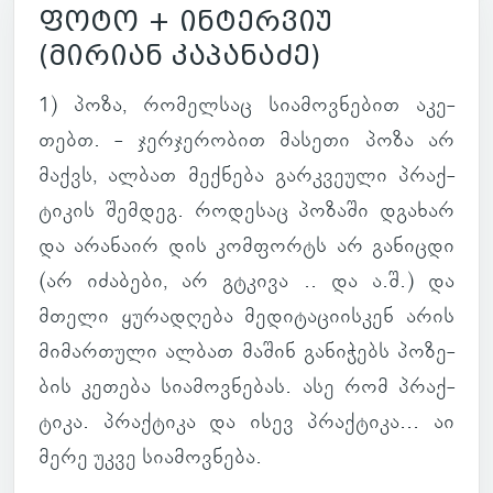
ფოტო + ინტერვიუ
(მირიან კაპანაძე)
1) პოზა, რო­მელ­საც სი­ა­მოვ­ნე­ბით აკე­
თებთ. - ჯერ­ჯე­რო­ბით მა­სეთი პოზა არ
მაქვს, ალბათ მექ­ნება გარ­კვე­ული პრაქ­
ტი­კის შემ­დეგ. რო­დე­საც პო­ზაში დგა­ხარ
და არა­ნაირ დის კომ­ფორტს არ გა­ნიცდი
(არ იძა­ბები, არ გტკივა .. და ა.შ.) და
მთელი ყუ­რა­დღება მე­დი­ტა­ცი­ის­კენ არის
მი­მარ­თული ალბათ მაშინ გა­ნი­ჭებს პო­ზე­
ბის კე­თება სი­ა­მოვ­ნე­ბას. ასე რომ პრაქ­
ტიკა. პრაქ­ტიკა და ისევ პრაქ­ტიკა... აი
მერე უკვე სი­ა­მოვ­ნება.