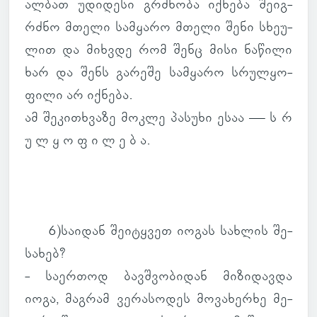
ალბათ უდი­დესი გრძნობა იქ­ნება შე­იგ­
რძნო მთელი სამ­ყარო მთელი შენი სხე­უ­
ლით და მიხ­ვდე რომ შენც მისი ნა­წილი
ხარ და შენს გა­რეშე სამ­ყარო სრულ­ყო­
ფილი არ იქ­ნება.
ამ შე­კი­თხვაზე მოკლე პა­სუხი ესაა — ს რ
უ ლ ყ ო ფ ი ლ ე ბ ა.
6)სა­ი­დან შე­ი­ტყვეთ იოგას სახ­ლის შე­
სა­ხებ?
- სა­ერ­თოდ ბავ­შვო­ბი­დან მი­ზი­დავდა
იოგა, მაგ­რამ ვე­რა­სო­დეს მო­ვა­ხერხე მე­