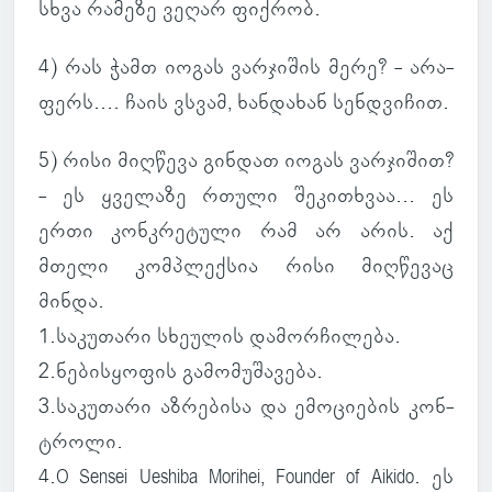
სხვა რა­მეზე ვეღარ ფიქ­რობ.
4) რას ჭამთ იოგას ვარ­ჯი­შის მერე? - არა­
ფერს.... ჩაის ვსვამ, ხან­და­ხან სენდვი­ჩით.
5) რისი მიღ­წევა გინ­დათ იოგას ვარ­ჯი­შით?
- ეს ყვე­ლაზე რთული შე­კი­თხვაა... ეს
ერთი კონ­კრე­ტული რამ არ არის. აქ
მთელი კომ­პლექ­სია რისი მიღ­წე­ვაც
მინდა.
1.სა­კუ­თარი სხე­უ­ლის და­მორ­ჩი­ლება.
2.ნე­ბის­ყო­ფის გა­მო­მუ­შა­ვება.
3.სა­კუ­თარი აზ­რე­ბისა და ემო­ცი­ე­ბის კონ­
ტროლი.
4.O Sensei Ueshiba Morihei, Founder of Aikido. ეს