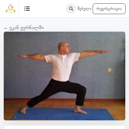
შესვლა
რეგისტრაცია
← უკან ჟურნალში