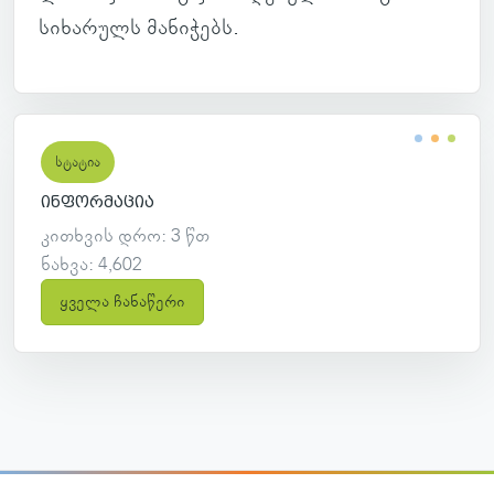
სი­ხა­რულს მა­ნი­ჭებს.
სტატია
ინფორმაცია
კითხვის დრო: 3 წთ
ნახვა: 4,602
ყველა ჩანაწერი