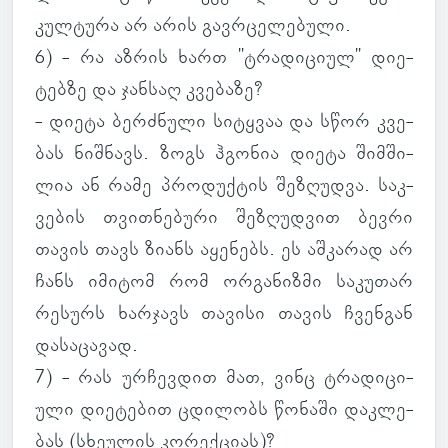
კულ­ტურა არ არის გავ­რცე­ლე­ბული.
6) - რა აზრის ხართ "ტრა­დი­ციულ" დი­ე­
ტებზე და ჯან­საღ კვე­ბაზე?
- დიეტა ბერ­ძნული სი­ტყვაა და სწორ კვე­
ბას ნიშ­ნავს. ზოგს ჰგო­ნია დიეტა შიმ­ში­
ლია ან რამე პრო­დუქ­ტის შე­ზღუდვა. საკ­
ვე­ბის თვით­ნე­ბური შე­ზღუდ­ვით ბევრი
თავის თავს ზიანს აყე­ნებს. ეს აშ­კა­რად არ
ჩანს იმი­ტომ რომ ორ­გა­ნიზმი სა­კუ­თარ
რე­სურს ხარ­ჯავს თა­ვისი თავის ჩვენ­გან
და­სა­ცა­ვად.
7) - რას ურ­ჩევ­დით მათ, ვინც ტრა­დი­ცი­
ული დი­ე­ტე­ბით ცდი­ლობს წო­ნაში დაკ­ლე­
ბას (სხე­უ­ლის კო­რექ­ციას)?