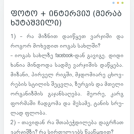
ფოტო + ინტერვიუ (მერაბ
ხუტაშვილი)
1) - რა მიზ­ნით და­ი­წყეთ ვარ­ჯიში და
როგორ მოხ­ვდით იოგას სახ­ლში?
- იოგას სახლზე facebook-დან გა­ვიგე. დიდი
ხანია მინ­დოდა სადმე ვარ­ჯი­შის და­წყება.
მი­ზანი, პირ­ველ რიგში, მჯდო­მი­არე ცხოვ­
რე­ბის სტი­ლის შეც­ვლა, ზურ­გის და მთელი
ორ­გა­ნიზ­მის გა­ჯან­სა­ღება. მეორე, კარგ
ფორ­მაში ჩად­გომა და მე­სამე, ტანის სრუ­
ლად ფლობა.
2) - თა­ვი­დან რა შთა­ბეჭ­დი­ლება დაგ­რჩათ
ვარ­ჯიშზე? რა სირ­თუ­ლე­ებს წა­ა­წყდით?