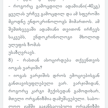
- რო­გორც გა­მოც­დილი ადა­მი­ანი(-40კგ)
ყვე­ლას ურჩევ გა­მოც­დილ და ამ სფე­როში
მცოდნე ენ­დოკ­რი­ნო­ლოგს მი­მარ­თოს. ამ
შემ­თხვე­ვაში ადა­მი­ანი თვი­თონ ირ­ჩევს
საკ­ვებს, ენ­დოკ­რი­ნო­ლოგი მხო­ლოდ
ულუ­ფის ზომას
უსა­ზღვრავს.
8) - რას­თან ასო­ცირ­დება თქვენ­თვის
იოგას ვარ­ჯიში?
- იოგას ვარ­ჯი­შის დროს ემო­ცი­ე­ბის­გან
გან­თა­ვი­სუფ­ლე­ბული ვარ. ვარ­ჯი­ში­დან,
რო­გორც კარგი მე­ქი­სე­დან გა­მო­დი­ხარ,
მთელი ორ­გა­ნიზ­მია და­მუ­შა­ვე­ბული. სა­ბო­
ლოო ჯამში გა­ჯან­სა­ღე­ბული ორ­გა­ნიზმი