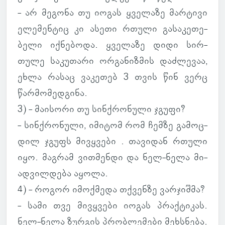
- არ მე­გონა თუ იოგას ყვე­ლაზე მარ­ტივი
ელე­მენ­ტიც კი ასეთი რთული გა­სა­კე­თე­
ბელი იქ­ნე­ბოდა. ყვე­ლაზე დიდი სირ­
თულე სა­კუ­თარი ორ­გა­ნიზ­მის დაძ­ლე­ვაა,
ეხლა რასაც ვა­კე­თებ 3 თვის წინ ვერც
წარ­მო­მედ­გინა.
3) - მა­ი­სორი თუ სინ­ქრო­ნული ჯგუფი?
- სინ­ქრო­ნული, იმი­ტომ რომ ჩემზე გა­მოც­
დილ ჯგუფს მივ­ყვები . თა­ვი­დან რთული
იყო. მაგ­რამ ვით­მენდი და ნელ-ნელა მი­
ად­ვილ­დება აყოლა.
4) - როგორ იმოქ­მედა თქვენზე ვარ­ჯიშმა?
- სამი თვე მივ­ყვები იოგას პრაქ­ტი­კას.
ნელ-ნელა ზურ­გის პრობ­ლე­მები მეხ­სნება.