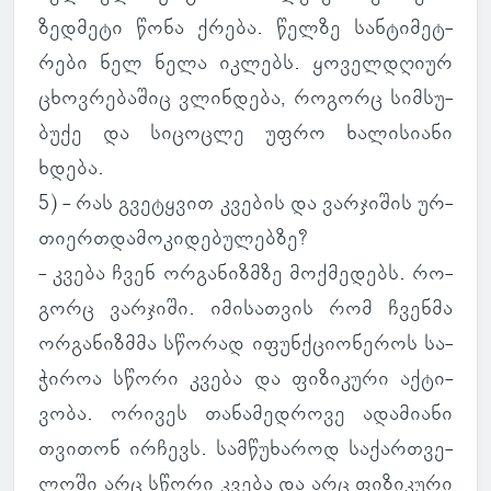
ზედ­მეტი წონა ქრება. წელზე სან­ტი­მეტ­
რები ნელ ნელა იკ­ლებს. ყო­ველ­დღიურ
ცხოვ­რე­ბა­შიც ვლინ­დება, რო­გორც სიმ­სუ­
ბუქე და სი­ცოცლე უფრო ხა­ლი­სი­ანი
ხდება.
5) - რას გვე­ტყვით კვე­ბის და ვარ­ჯი­შის ურ­
თი­ერ­თდა­მო­კი­დე­ბუ­ლებზე?
- კვება ჩვენ ორ­გა­ნიზ­მზე მოქ­მე­დებს. რო­
გორც ვარ­ჯიში. იმი­სათ­ვის რომ ჩვენმა
ორ­გა­ნიზ­მმა სწო­რად იფუნ­ქცი­ო­ნე­როს სა­
ჭი­როა სწორი კვება და ფი­ზი­კური აქ­ტი­
ვობა. ორი­ვეს თა­ნა­მედ­როვე ადა­მი­ანი
თვი­თონ ირ­ჩევს. სამ­წუ­ხა­როდ სა­ქარ­თვე­
ლოში არც სწორი კვება და არც ფი­ზი­კური