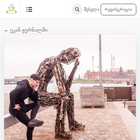
შესვლა
რეგისტრაცია
← უკან ჟურნალში