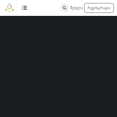
ინსტრუქტორი
შესვლა
რეგისტრაცია