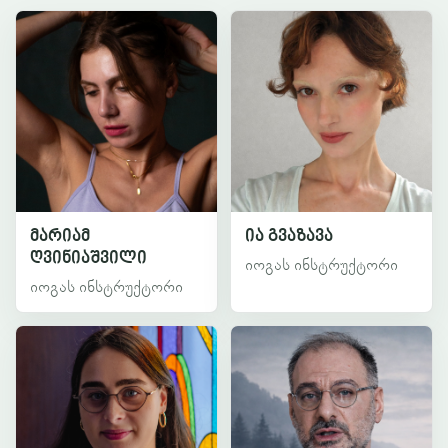
მარიამ
ია გვაზავა
ღვინიაშვილი
იოგას ინსტრუქტორი
იოგას ინსტრუქტორი