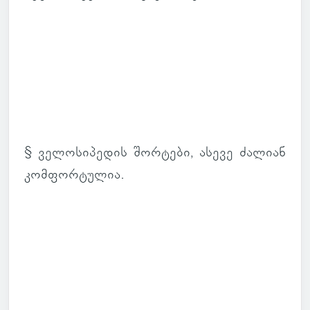
§ ვე­ლო­სი­პე­დის შორ­ტები, ასევე ძა­ლიან
კომ­ფორ­ტუ­ლია.