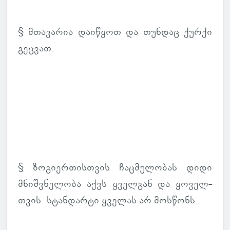
§ მთა­ვა­რია და­ი­წყოთ და თუნ­დაც ქურქი
გეც­ვათ.
§ ზო­გი­ერ­თის­თვის ჩაც­მუ­ლო­ბას დიდი
მნიშ­ვნე­ლობა აქვს ყველ­გან და ყო­ველ­
თვის. სტან­დარტი ყვე­ლას არ მოს­წონს.