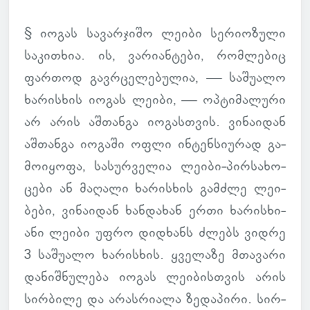
§ იოგას სა­ვარ­ჯიშო ლეიბი სე­რი­ო­ზული
სა­კი­თხია. ის, ვა­რი­ან­ტები, რომ­ლე­ბიც
ფარ­თოდ გავ­რცე­ლე­ბუ­ლია, — სა­შუ­ალო
ხა­რის­ხის იოგას ლეიბი, — ოპ­ტი­მა­ლური
არ არის აშ­თანგა იო­გას­თვის. ვი­ნა­ი­დან
აშ­თანგა იო­გაში ოფლი ინ­ტენ­სი­უ­რად გა­
მო­ი­ყოფა, სა­სურ­ვე­ლია ლეიბი-პირ­სა­ხო­
ცები ან მა­ღალი ხა­რის­ხის გამ­ძლე ლე­ი­
ბები, ვი­ნა­ი­დან ხან­და­ხან ერთი ხა­რის­ხი­
ანი ლეიბი უფრო დიდ­ხანს ძლებს ვიდრე
3 სა­შუ­ალო ხა­რის­ხის. ყვე­ლაზე მთა­ვარი
და­ნიშ­ნუ­ლება იოგას ლე­ი­ბის­თვის არის
სირ­ბილე და არას­რი­ალა ზე­და­პირი. სირ­