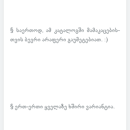
§ სა­ერ­თოდ, ამ კა­ტა­ლოგში მა­მა­კა­ცე­ბის­
თვის ბევრი არა­ფერი გა­უ­მე­ტე­ბიათ. :)
§ ერთ-ერთი ყვე­ლაზე ხშირი ვა­რი­ან­ტია.