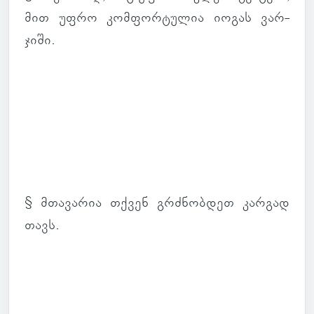
მით უფრო კომ­ფორ­ტუ­ლია იოგას ვარ­
ჯიში.
§ მთა­ვა­რია თქვენ გრძნობ­დეთ კარ­გად
თავს.