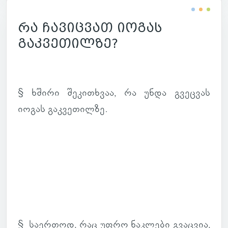
რა ჩავიცვათ იოგას
გაკვეთილზე?
§ ხშირი შე­კი­თხვაა, რა უნდა გვეც­ვას
იოგას გაკ­ვე­თილზე.
§ სა­ერ­თოდ, რაც უფრო ნაკ­ლები გვაც­ვია,