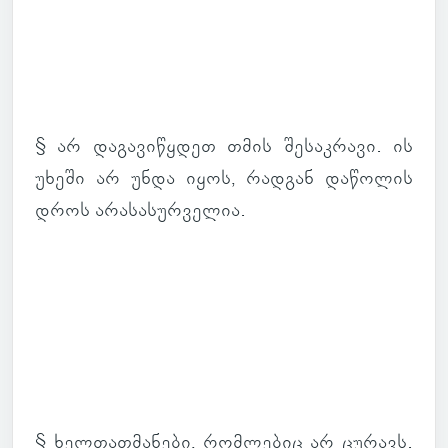
§ არ და­გა­ვი­წყდეთ თმის შე­საკ­რავი. ის
უხეში არ უნდა იყოს, რად­გან და­წო­ლის
დროს არა­სა­სურ­ვე­ლია.
§ ხელ­თათ­მა­ნები, რომ­ლე­ბიც არ ცუ­რავს.