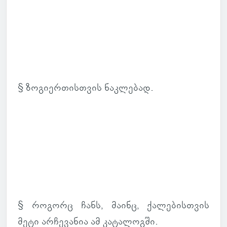
§ ზო­გი­ერ­თის­თვის ნაკ­ლე­ბად.
§ რო­გორც ჩანს, მაინც, ქა­ლე­ბის­თვის
მეტი არ­ჩე­ვა­ნია ამ კა­ტა­ლოგში.