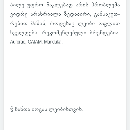
ბილე უფრო ნაკ­ლე­ბად არის პრობ­ლემა
ვიდრე არას­რი­ალა ზე­და­პირი, გან­სა­კუთ­
რე­ბით მაშინ, რო­დე­საც ლეიბი ოფლით
სველ­დება. რე­კო­მენ­დე­ბული ბრენ­დე­ბია:
Aurorae, GAIAM, Manduka.
§ ჩანთა იოგას ლე­ი­ბის­თვის.