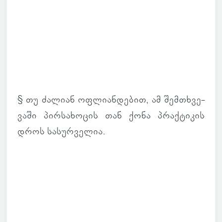
§ თუ ძა­ლიან ოფ­ლი­ან­დე­ბით, ამ შემ­თხვე­
ვაში პირ­სა­ხო­ცის თან ქონა პრაქ­ტი­კის
დროს სა­სურ­ვე­ლია.