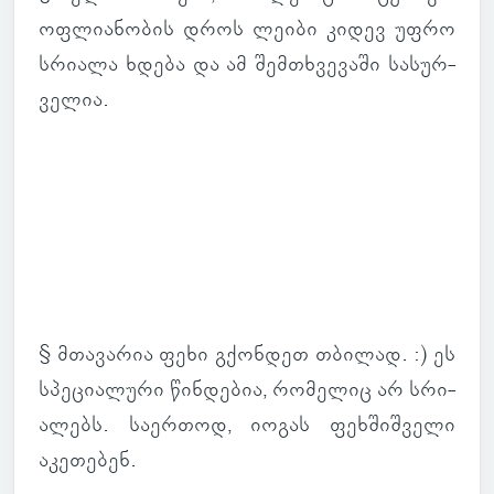
ოფ­ლი­ა­ნო­ბის დროს ლეიბი კიდევ უფრო
სრი­ალა ხდება და ამ შემ­თხვე­ვაში სა­სურ­
ვე­ლია.
§ მთა­ვა­რია ფეხი გქონ­დეთ თბი­ლად. :) ეს
სპე­ცი­ა­ლური წინ­დე­ბია, რო­მე­ლიც არ სრი­
ა­ლებს. სა­ერ­თოდ, იოგას ფეხ­შიშ­ველი
აკე­თე­ბენ.