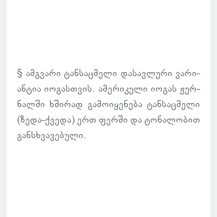
§ ამ­გვარი ტან­საც­მელი და­სავ­ლური ვა­რი­
ან­ტია იო­გას­თვის. ამე­რი­კული იოგას ჟურ­
ნალში ხში­რად გა­მო­ი­ყე­ნება ტან­საც­მელი
(ზედა-ქვედა) ერთ ფერში და ტო­ნა­ლო­ბით
გან­სხვა­ვე­ბული.