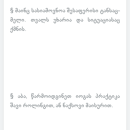
§ მაინც სა­სი­ა­მოვ­ნოა შე­სა­ფე­რისი ტან­საც­
მელი. თვალს უხა­რია და სი­ტუ­ა­ცი­ა­საც
ქმნის.
§ აბა, წარ­მო­იდ­გი­ნეთ იოგას პრაქ­ტიკა
შავი რო­ლინ­გით, ან ნაქ­სოვი მა­ი­სუ­რით.