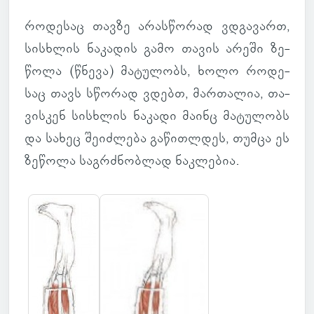
რო­დე­საც თავზე არას­წო­რად ვდგა­ვართ,
სის­ხლის ნა­კა­დის გამო თავის არეში ზე­
წოლა (წნევა) მა­ტუ­ლობს, ხოლო რო­დე­
საც თავს სწო­რად ვდებთ, მარ­თა­ლია, თა­
ვის­კენ სის­ხლის ნა­კადი მაინც მა­ტუ­ლობს
და სახეც შე­იძ­ლება გა­წით­ლდეს, თუმცა ეს
ზე­წოლა საგ­რძნობ­ლად ნაკ­ლე­ბია.