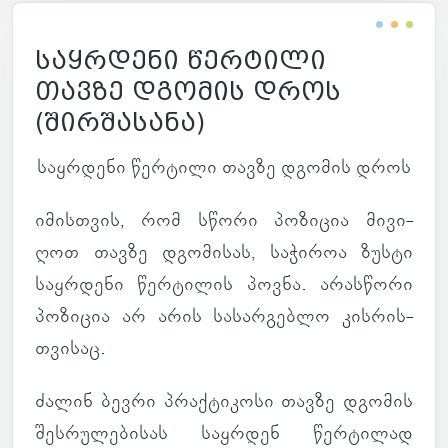
საყრდენი წერტილი
თავზე დგომის დროს
(შირშასანა)
საყ­რდენი წერ­ტილი თავზე დგო­მის დროს
იმის­თვის, რომ სწორი პო­ზი­ცია მი­ვი­
ღოთ თავზე დგო­მი­სას, სა­ჭი­როა ზუსტი
საყ­რდენი წერ­ტი­ლის პოვნა. არას­წორი
პო­ზი­ცია არ არის სა­სარ­გებლო კის­რის­
თვი­საც.
ძალინ ბევრი პრაქ­ტი­კოსი თავზე დგო­მის
შეს­რუ­ლე­ბი­სას საყ­რდენ წერ­ტი­ლად