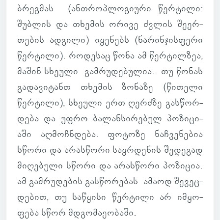
ბრეგ­მას (ან­თროპ­ლო­გი­ური წერ­ტილი:
შუბ­ლის და თხე­მის ორივე ძვლის შე­ერ­
თე­ბის ად­გილი) იყე­ნებს (ნა­რინ­ჯის­ფერი
წერ­ტილი). რო­დე­საც წონა ამ წერ­ტილ­ზეა,
მაშინ სხე­ული გამ­რუ­დე­ბუ­ლია. თუ წონას
გა­და­ვი­ტანთ თხე­მის ზო­ნაზე (წი­თელი
წერ­ტილი), სხე­ული ერთ ღერძზე გას­წორ­
დება და უფრო ბა­ლან­სი­რე­ბულ პო­ზი­ცი­
აში აღ­მოჩ­ნდება. ფო­ტოზე ნაჩ­ვე­ნე­ბია
სწორი და არას­წორი საყ­რდე­ნის შე­დე­გად
მი­ღე­ბული სწორი და არას­წორი პო­ზი­ცია.
ამ გამ­რუ­დე­ბის გას­წო­რე­ბას ამაოდ შე­ვეც­
დე­ბით, თუ სა­წყისი წერ­ტილი არ იმ­ყო­
ფება სწორ მდგო­მა­ე­ო­ბაში.