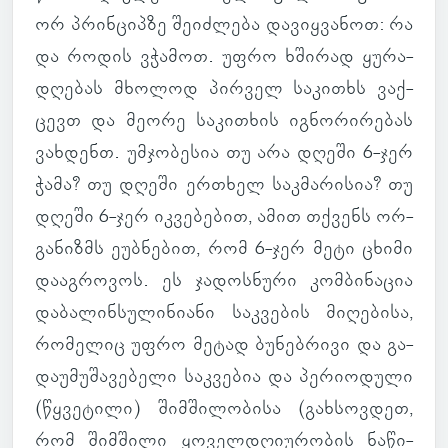
ორ პრინ­ციპზე შე­იძ­ლება და­ვიყ­ვა­ნოთ: რა
და როდის ვჭა­მოთ. უფრო ხში­რად ყუ­რა­
დღე­ბას მხო­ლოდ პირ­ველ სა­კითხს ვაქ­
ცევთ და მეორე სა­კი­თხის იგ­ნო­რი­რე­ბას
ვახ­დენთ. უმ­ჯო­ბე­სია თუ არა დღეში 6-ჯერ
ჭამა? თუ დღეში ერთხელ საკ­მა­რი­სია? თუ
დღეში 6-ჯერ იკ­ვე­ბე­ბით, ამით თქვენს ორ­
გა­ნიზმს ეუბ­ნე­ბით, რომ 6-ჯერ მეტი ცხიმი
და­აგ­რო­ვოს. ეს ჯა­დოს­ნური კომ­ბი­ნა­ცია
და­ბა­ლინ­სუ­ლი­ნი­ანი საკ­ვე­ბის მი­ღე­ბისა,
რო­მე­ლიც უფრო მეტად ბუ­ნებ­რივი და გა­
და­უ­მუ­შა­ვე­ბელი საკ­ვე­ბია და პე­რი­ო­დული
(წყვე­ტილი) შიმ­ში­ლო­ბისა (გახ­სოვ­დეთ,
რომ შიმ­შილი ყო­ველ­დღი­უ­რო­ბის ნა­წი­