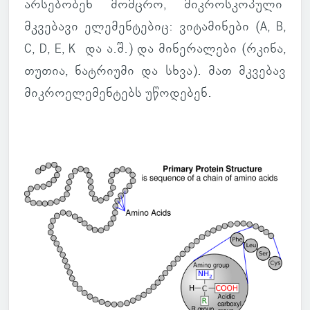
არ­სე­ბო­ბენ მომცრო, მიკ­როს­კო­პული
მკვე­ბავი ელე­მენ­ტე­ბიც: ვი­ტა­მი­ნები (A, B,
C, D, E, K და ა.შ.) და მი­ნე­რა­ლები (რკინა,
თუთია, ნატ­რი­უმი და სხვა). მათ მკვე­ბავ
მიკ­რო­ე­ლე­მენ­ტებს უწო­დე­ბენ.