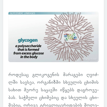
რო­დე­საც გლი­კო­გე­ნის მა­რა­გები ღვიძ­
ლში სავ­სეა, ორ­გა­ნიზმი სხე­უ­ლის ცხი­მის
სახით მეორე სა­ცავში იწყებს დაგ­რო­ვე­
ბას. საჭ­მელი ცხი­მე­ბიც და სხე­უ­ლის ცხი­
მე­ბიც, ორივე ტრიგ­ლი­ცე­რი­დე­ბის მო­ლე­