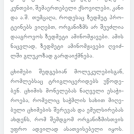
კუნ­თები, შე­მა­ერ­თე­ბელი ქსო­ვი­ლები, კანი
და ა.შ. თუმ­ცაღა, რო­დე­საც ზედ­მეტ პრო­
ტე­ი­ნებს ვი­ღებთ, ორ­გა­ნიზმს არ შე­უძ­ლია
და­აგ­რო­ვოს ზედ­მეტი ამი­ნომ­ჟა­ვები. ამის
ნაც­ვლად, ზედ­მეტი ამი­ნომ­ჟა­ვები ღვიძ­
ლში გლუ­კო­ზად გარ­და­იქ­მნება.
ცხი­მები შედ­გე­ბიან მო­ლე­კუ­ლე­ბის­გან,
რომ­ლებ­საც ტრიგ­ლი­ცე­რი­დებს უწო­დე­
ბენ. ცხი­მის მო­ნე­ლე­ბას ნაღ­ველი ესა­ჭი­
რო­ება, რო­მე­ლიც საჭ­მლის სახით მი­ღე­
ბული ცხი­მე­ბის შე­რე­ვას და ემულ­სი­რე­ბას
ახ­დენს, რომ შემ­დგომ ორ­გა­ნიზ­მის­თვის
უფრო ად­ვი­ლად ასათ­ვი­სე­ბელი იყოს.