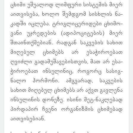
ცხიმი უშუ­ა­ლოდ ლიმ­ფური სის­ტე­მის მიერ
აით­ვი­სება, ხოლო შემ­დგომ სის­ხლის ნა­
კადში იც­ლება. ტრიგ­ლი­ცე­რი­დები ცხი­მო­
ვანი უჯრე­დე­ბის (ადი­პო­ცი­ტე­ბის) მიერ
შთა­ინ­თქმე­ბიან. რად­გან საკ­ვე­ბის სახით
მი­ღე­ბულ ცხი­მებს არ ესა­ჭი­რო­ე­ბათ
ღვიძლი გა­და­მუ­შა­ვე­ბის­თვის, მათ არ ესა­
ჭი­რო­ე­ბათ ინ­სუ­ლი­ნიც, რო­გორც სა­სიგ­
ნალო ჰორ­მონი. ამ­გვა­რად, საკ­ვე­ბის
სახით მი­ღე­ბულ ცხი­მებს არ აქვთ გავ­ლენა
ინ­სუ­ლი­ნის დო­ნეზე. ისინი მეტ-ნაკ­ლე­ბად
პირ­და­პირ ჩვენი ორ­გა­ნიზ­მის ცხი­მე­ბად
აით­ვი­სე­ბიან.