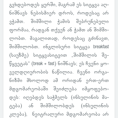
გვხდე­ბო­დეს ყურში, მაგ­რამ ეს სი­ტყვა აღ­
ნიშ­ნავს ნე­ბის­მიერ დროს, რო­დე­საც არ
ვჭამთ. შიმ­შილი ჭამის შებ­რუ­ნე­ბული
ფორ­მაა, რად­გან თქვენ ან ჭამთ ან შიმ­ში­
ლობთ. მა­გა­ლი­თად, რო­დე­საც გძი­ნავთ,
შიმ­ში­ლობთ. ინ­გლი­სური სი­ტყვა breakfast
(სა­უზმე) სი­ტყვა­სიტ­ვით „შიმ­ში­ლის შე­
წყვე­ტას“ (break + fast) ნიშ­ნავს; ეს ჩვენი ყო­
ველ­დღი­უ­რო­ბის ნა­წი­ლია. ჩვენი ორ­გა­
ნიზმი მხო­ლოდ ამ ორი­დან ერთ-ერთ
მდგო­მა­რე­ო­ბაში შე­იძ­ლება იმ­ყო­ფე­ბო­
დეს: იღებ­დეს საჭ­მელს (ინ­სუ­ლი­ნის მა­
ტება) ან შიმ­ში­ლობ­დეს (ინ­სუ­ლი­ნის
კლება), ნე­იტ­რა­ლური მდგო­მა­რე­ობა არ