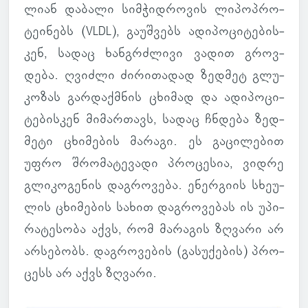
ლიან და­ბალი სიმ­ჭიდ­რო­ვის ლი­პოპ­რო­
ტე­ი­ნებს (VLDL), გა­უშ­ვებს ადი­პო­ცი­ტე­ბის­
კენ, სადაც ხან­გრძლივი ვადით გროვ­
დება. ღვიძლი ძი­რი­თა­დად ზედ­მეტ გლუ­
კო­ზას გარ­დაქ­მნის ცხი­მად და ადი­პო­ცი­
ტე­ბის­კენ მი­მარ­თავს, სადაც ჩნდება ზედ­
მეტი ცხი­მე­ბის მა­რაგი. ეს გა­ცი­ლე­ბით
უფრო შრო­მა­ტე­ვადი პრო­ცე­სია, ვიდრე
გლი­კო­გე­ნის დაგ­რო­ვება. ენერ­გიის სხე­უ­
ლის ცხი­მე­ბის სახით დაგ­რო­ვე­ბას ის უპი­
რა­ტე­სობა აქვს, რომ მა­რა­გის ზღვარი არ
არ­სე­ბობს. დაგ­რო­ვე­ბის (გა­სუ­ქე­ბის) პრო­
ცესს არ აქვს ზღვარი.