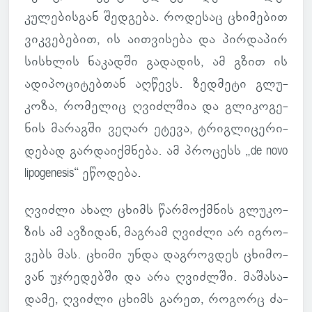
კუ­ლე­ბის­გან შედ­გება. რო­დე­საც ცხი­მე­ბით
ვიკ­ვე­ბე­ბით, ის აით­ვი­სება და პირ­და­პირ
სის­ხლის ნა­კადში გა­და­დის, ამ გზით ის
ადი­პო­ცი­ტებ­თან აღ­წევს. ზედ­მეტი გლუ­
კოზა, რო­მე­ლიც ღვიძ­ლშია და გლი­კო­გე­
ნის მა­რაგში ვეღარ ეტევა, ტრიგ­ლი­ცე­რი­
დე­ბად გარ­და­იქ­მნება. ამ პრო­ცესს „de novo
lipogenesis“ ეწო­დება.
ღვიძლი ახალ ცხიმს წარ­მოქ­მნის გლუ­კო­
ზის ამ ავ­ზი­დან, მაგ­რამ ღვიძლი არ იგ­რო­
ვებს მას. ცხიმი უნდა დაგ­როვ­დეს ცხი­მო­
ვან უჯრე­დებში და არა ღვიძ­ლში. მა­შა­სა­
დამე, ღვიძლი ცხიმს გარეთ, რო­გორც ძა­