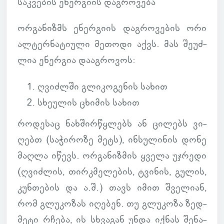
საკ­ვე­ბის ენერ­გიის დაგ­რო­ვება
ორ­გა­ნიზმს ენერ­გიის დაგ­რო­ვე­ბის ორი
ალ­ტერ­ნა­ტი­ული მე­თოდი აქვს. მას შე­უძ­
ლია ენერ­გია და­აგ­რო­ვოს:
ღვიძ­ლში გლი­კო­გე­ნის სახით
სხე­უ­ლის ცხი­მის სახით
რო­დე­საც ნახ­შირ­წყლებს ან ცი­ლებს ვი­
ღებთ (სა­ჭი­როზე მეტს), ინ­სუ­ლი­ნის დონე
მაღლა იწევს. ორ­გა­ნიზ­მის ყველა უჯრედი
(ღვიძ­ლის, თირკმე­ლე­ბის, ტვი­ნის, გულის,
კუნ­თე­ბის და ა.შ.) თავს იმით შვე­ლიან,
რომ გლუ­კო­ზას იღე­ბენ. თუ გლუ­კოზა ზედ­
მეტი რჩება, ის სხვა­გან უნდა იქნას შე­ნა­