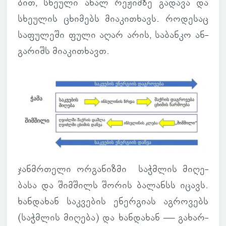
ბით, სხე­ული ახალ რე­ჟიმზე გა­დავა და
სხე­უ­ლის ცხი­მებს მი­ა­კი­თხავს. რო­დე­საც
სა­ფუ­ლეში ფული აღარ არის, სა­ბანკო ან­
გა­რიშს მი­ა­კი­თხავთ.
ჯან­მრთელი ორ­გა­ნიზმი საჭ­მლის მი­ღე­
ბასა და შიმ­შილს შორის ბა­ლანსს იცავს.
ხან­და­ხან საკ­ვე­ბის ენერ­გიას აგ­რო­ვებს
(საჭ­მლის მი­ღება) და ხან­და­ხან — გა­ხარ­