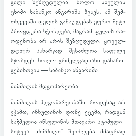
გილი შე­ზღუ­დუ­ლია. ხოლო სხე­უ­ლის
ცხიმი სა­ბანკო ან­გა­რიშს ჰგავს. ამ შემ­
თხვე­ვაში ფულის გა­ნაღ­დე­ბას უფრო მეტი
პროც­დურა სჭირ­დება, მაგ­რამ ფულის რა­
ო­დე­ნობა არ არის შე­ზღუ­დული. ყო­ველ­
დღიურ სა­ხარ­ჯად შე­საძ­ლოა სა­ფულე
სჯობ­დეს, ხოლო გრძელ­ვა­დი­ანი და­ნა­ზო­
გე­ბის­თვის — სა­ბანკო ან­გა­რიში.
შიმ­ში­ლის მდგო­მა­რე­ობა
შიმ­ში­ლის მდგო­მა­რე­ო­ბაში, რო­დე­საც არ
ვჭამთ, ინ­სუ­ლი­ნის დონე ეცემა, რად­გან
საჭ­მე­ლია ინ­სუ­ლი­ნის მთა­ვარი სტი­მული.
სი­ტყვა „შიმ­შილი“ შე­იძ­ლება მძაფ­რად