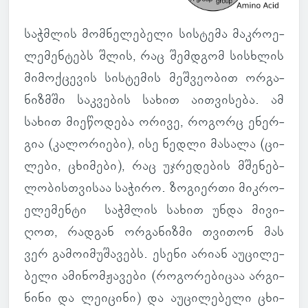
საჭ­მლის მომ­ნე­ლე­ბელი სის­ტემა მაკ­რო­ე­
ლე­მენ­ტებს შლის, რაც შემ­დგომ სის­ხლის
მი­მოქ­ცე­ვის სის­ტე­მის მეშ­ვე­ო­ბით ორ­გა­
ნიზ­მში საკ­ვე­ბის სახით აით­ვი­სება. ამ
სახით მი­ე­წო­დება ორივე, რო­გორც ენერ­
გია (კა­ლო­რი­ები), ისე ნედლი მა­სალა (ცი­
ლები, ცხი­მები), რაც უჯრე­დე­ბის მშე­ნებ­
ლო­ბის­თვი­საა სა­ჭირო. ზო­გი­ერთი მიკ­რო­
ე­ლე­მენტი საჭ­მლის სახით უნდა მი­ვი­
ღოთ, რად­გან ორ­გა­ნიზმი თვი­თონ მას
ვერ გა­მო­ი­მუ­შა­ვებს. ესენი არიან აუ­ცი­ლე­
ბელი ამი­ნომ­ჟა­ვები (რო­გო­რე­ბი­ცაა არ­გი­
ნინი და ლე­ი­ცინი) და აუ­ცი­ლე­ბელი ცხი­