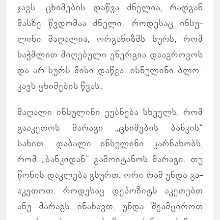
ჯავს. ცხი­მე­ბის დაწვა ძნე­ლია, რად­გან
მასზე წვდო­მაა ძნელი. რო­დე­საც ინ­სუ­
ლინი მა­ღა­ლია, ორ­გა­ნიზმს სურს, რომ
საჭ­მლით მი­ღე­ბული ენერ­გია და­აგ­რო­ვოს
და არ სურს მისი დაწვა. ის­ნუ­ლინი ბლო­
კავს ცხი­მე­ბის წვას.
მა­ღალი ინ­სუ­ლინი ეუბ­ნება სხე­ულს, რომ
გა­ა­კე­თოს მა­რაგი „ცხი­მე­ბის ბან­კის“
სახით. და­ბალი ინ­სუ­ლინი კარ­ნა­ხობს,
რომ „ბან­კი­დან“ გა­მო­ი­ტა­ნოს მა­რაგი. თუ
წონის დაკ­ლება გსურთ, ორი რამ უნდა გა­
ა­კე­თოთ: რო­დე­საც დე­პო­ზიტს აკე­თებთ
ანუ მა­რაგს ინა­ხავთ, უნდა შე­ამ­ცი­როთ