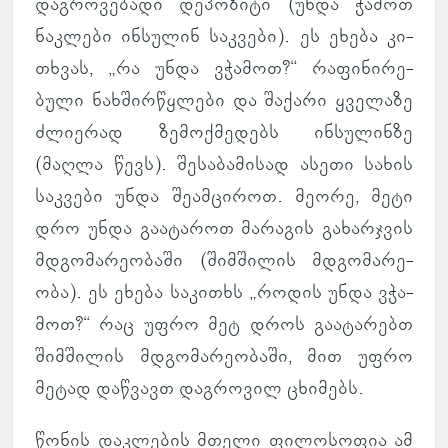
დაგ­რო­ვე­ბადი დე­პო­ზიტი (უნდა ჭამოთ
ნაკ­ლები ინ­სუ­ლინ საკ­ვები). ეს ეხება კი­
თხვას, „რა უნდა ვჭა­მოთ?“ რა­ფი­ნი­რე­
ბული ნახ­შირ­წყლები და შა­ქარი ყვე­ლაზე
ძლი­ე­რად ზე­მოქ­მე­დებს ინ­სუ­ლინზე
(მაღლა წევს). შე­სა­ბა­მი­სად ასეთი სახის
საკ­ვები უნდა შე­ამ­ცი­როთ. მეორე, მეტი
დრო უნდა გა­ა­ტა­როთ მა­რა­გის გა­ხარ­ჯვის
მდგო­მა­რე­ო­ბაში (შიმ­ში­ლის მდგო­მა­რე­
ობა). ეს ეხება სა­კითხს „როდის უნდა ვჭა­
მოთ?“ რაც უფრო მეტ დროს გა­ა­ტა­რებთ
შიმ­ში­ლის მდგო­მა­რე­ო­ბაში, მით უფრო
მეტად დაწ­ვავთ დაგ­რო­ვილ ცხი­მებს.
წონის დაკ­ლე­ბის მთელი ფი­ლო­სო­ფია ამ