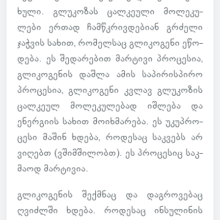
ხული. გლუ­კო­ზას ცალ­კე­ული მო­ლე­კუ­
ლები ერთად ჩამ­წკრივ­დე­ბიან გრძელი
ჯაჭ­ვის სახით, რო­მელ­საც გლი­კო­გენი ეწო­
დება. ეს შე­და­რე­ბით მარ­ტივი პრო­ცე­სია,
გლი­კო­გე­ნის დაშლა ამის სა­პი­რის­პირო
პრო­ცე­სია, გლი­კო­გენი კვლავ გლუ­კო­ზის
ცალ­კეულ მო­ლე­კუ­ლე­ბად იშ­ლება და
ენერ­გიის სახით მო­იხ­მა­რება. ეს უკუპ­რო­
ცესი მაშინ ხდება, რო­დე­საც საკ­ვებს არ
ვი­ღებთ (ვშიმ­ში­ლობთ). ეს პრო­ცე­სიც საკ­
მაოდ მარ­ტი­ვია.
გლი­კო­გე­ნის შექ­მნაც და დაგ­რო­ვე­ბაც
ღვიძ­ლში ხდება. რო­დე­საც ინ­სუ­ლი­ნის