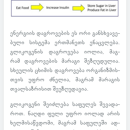
ენერ­გიის დაგ­რო­ვე­ბის ეს ორი გან­სხვა­ვე­
ბული სის­ტემა ერ­თმა­ნეთს ენაც­ვლება.
გლი­კო­გე­ნის დაგ­რო­ვება იოლია, მაგ­
რამ დაგ­რო­ვე­ბის მა­რაგი შე­ზღუ­დუ­ლია.
სხე­უ­ლის ცხი­მის დაგ­რო­ვება ორ­გა­ნიზ­მის­
თვის უფრო ძნე­ლია, მაგ­რამ მა­რა­გის
თვალ­საზ­რი­სით შე­უ­ზღუ­და­ვია.
გლი­კო­გენი შე­იძ­ლება სა­ფუ­ლეს შე­ვა­და­
როთ. ნაღდი ფული უფრო იოლად არის
ხელ­მი­საწ­ვდომი, მაგ­რამ სა­ფუ­ლეში ად­