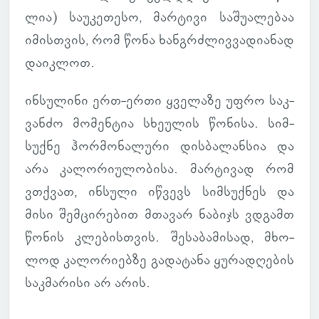
ლია) სა­უ­კე­თესო, მარ­ტივი სა­შუ­ა­ლე­ბაა
იმის­თვის, რომ წონა ხან­გრძლივ­ვა­დი­ა­ნად
და­იკ­ლოთ.
ინ­სუ­ლინი ერთ-ერთი ყვე­ლაზე უფრო საკ­
ვანძო მო­მენ­ტია სხე­უ­ლის წო­ნისა. სიმ­
სუქნე ჰორ­მო­ნა­ლური დის­ბა­ლან­სია და
არა კა­ლო­რი­უ­ლო­ბისა. მარ­ტი­ვად რომ
ვთქვათ, ინ­სული იწ­ვევს სიმ­სუქ­ნეს და
მისი შემ­ცი­რე­ბით მთა­ვარ ნა­ბიჯს ვდგამთ
წონის კლე­ბის­თვის. შე­სა­ბა­მი­სად, მხო­
ლოდ კა­ლო­რი­ებზე გა­და­ტანა ყუ­რა­დღე­ბის
საკ­მა­რისი არ არის.