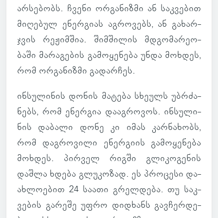
არ­სე­ბობს. ჩვენი ორ­გა­ნიზმი ან საკ­ვე­ბით
მი­ღე­ბულ ენერ­გიას აგ­რო­ვებს, ან გა­ხარ­
ჯვის რე­ჟიმ­შია. შიმ­ში­ლის მდგო­მა­რე­ო­
ბაში მა­რა­გე­ბის გა­მო­ყე­ნება უნდა მოხ­დეს,
რომ ორ­გა­ნიზმი გა­დარ­ჩეს.
ინ­სუ­ლი­ნის დონის მა­ტება სხე­ულს უბ­რძა­
ნებს, რომ ენერ­გია და­აგ­რო­ვოს. ინ­სუ­ლი­
ნის და­ბალი დონე კი იმას კარ­ნა­ხობს,
რომ დაგ­რო­ვილი ენერ­გიის გა­მო­ყე­ნება
მოხ­დეს. პირ­ველ რიგში გლი­კო­გე­ნის
დაშლა ხდება გლუ­კო­ზად. ეს პრო­ცესი და­
ახ­ლო­ე­ბით 24 საათი გრელ­დება. თუ საკ­
ვე­ბის გა­რეშე უფრო დიდ­ხანს გავ­ჩერ­დე­