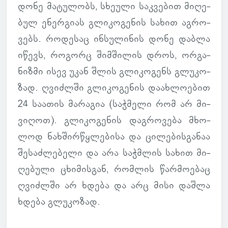
დონე მა­ტუ­ლობს, სხე­ული საკ­ვე­ბით მი­ღე­
ბულ ენერ­გიას გლი­კო­გე­ნის სახით აგ­რო­
ვებს. რო­დე­საც ინ­სუ­ლი­ნის დონე დაბლა
იწევს, რო­გორც შიმ­ში­ლის დროს, ორ­გა­
ნიზმი ისევ უკან შლის გლი­კო­გენს გლუ­კო­
ზად. ღვიძ­ლში გლი­კო­გე­ნის და­ახ­ლო­ე­ბით
24 სა­ა­თის მა­რა­გია (საჭ­მელი რომ არ მი­
ვი­ღოთ). გლი­კო­გე­ნის დაგ­რო­ვება მხო­
ლოდ ნახ­შირ­წყლე­ბისა და ცი­ლე­ბის­გა­ნაა
შე­საძ­ლე­ბელი და არა საჭ­მლის სახით მი­
ღე­ბული ცხი­მის­გან, რომ­ლის წარ­მო­ე­ბაც
ღვიძ­ლში არ ხდება და არც მისი დაშლა
ხდება გლუ­კო­ზად.