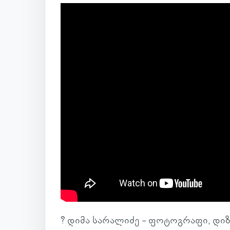
? დიმა სა­რა­ლიძე - ფო­ტოგ­რაფი, დი­ზ