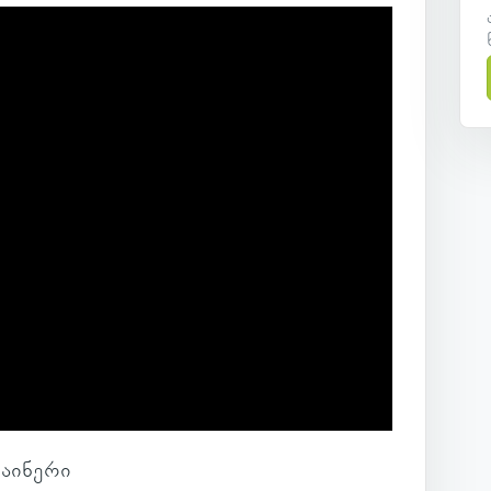
ა­ი­ნერი