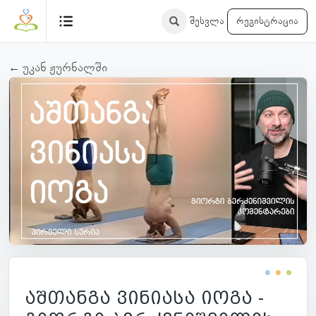
შესვლა
რეგისტრაცია
← უკან ჟურნალში
აშთანგა ვინიასა იოგა -