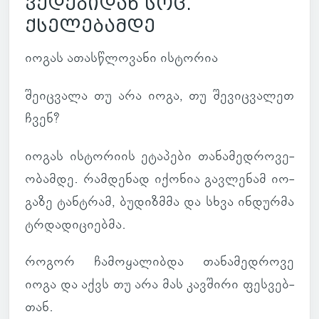
ვედებიდან სოც.
ქსელებამდე
იოგას ათას­წლო­ვანი ის­ტო­რია
შე­იც­ვალა თუ არა იოგა, თუ შე­ვიც­ვა­ლეთ
ჩვენ?
იოგას ის­ტო­რიის ეტა­პები თა­ნა­მედ­რო­ვე­
ო­ბამდე. რამ­დე­ნად იქო­ნია გავ­ლე­ნამ იო­
გაზე ტანტრამ, ბუ­დიზ­მმა და სხვა ინ­დურმა
ტრდა­დი­ცი­ებმა.
როგორ ჩა­მო­ყა­ლიბდა თა­ნა­მედ­როვე
იოგა და აქვს თუ არა მას კავ­შირი ფეს­ვებ­
თან.