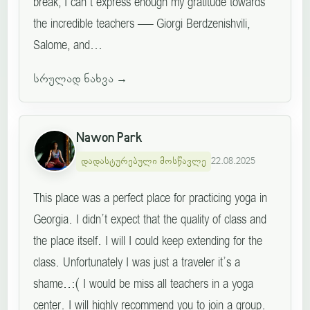
break, I can’t express enough my gratitude towards
the incredible teachers — Giorgi Berdzenishvili,
Salome, and...
სრულად ნახვა
→
Nawon Park
დადასტურებული მოსწავლე
22.08.2025
This place was a perfect place for practicing yoga in
Georgia. I didn’t expect that the quality of class and
the place itself. I will I could keep extending for the
class. Unfortunately I was just a traveler it’s a
shame..:( I would be miss all teachers in a yoga
center. I will highly recommend you to join a group.