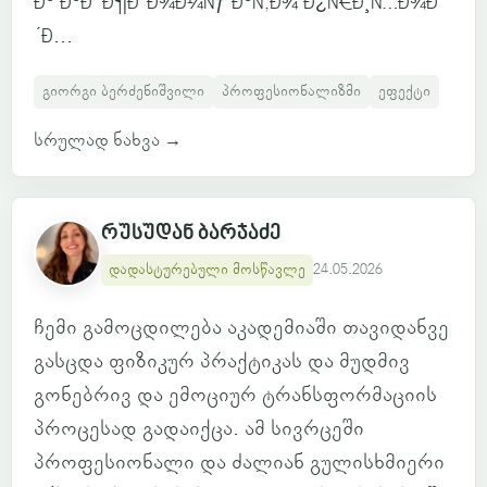
Ðº ÐºÐ°Ð¶Ð´Ð¾Ð¼Ñƒ ÐºÑ‚Ð¾ Ð¿Ñ€Ð¸Ñ…Ð¾Ð
´Ð...
გიორგი ბერძენიშვილი
პროფესიონალიზმი
ეფექტი
სრულად ნახვა
→
რუსუდან ბარჯაძე
დადასტურებული მოსწავლე
24.05.2026
ჩემი გამოცდილება აკადემიაში თავიდანვე
გასცდა ფიზიკურ პრაქტიკას და მუდმივ
გონებრივ და ემოციურ ტრანსფორმაციის
პროცესად გადაიქცა. ამ სივრცეში
პროფესიონალი და ძალიან გულისხმიერი