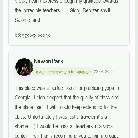
break, I can’t express enough my gratitude towards
the incredible teachers — Giorgi Berdzenishvili,
Salome, and...
სრულად ნახვა
→
Nawon Park
დადასტურებული მოსწავლე
22.08.2025
This place was a perfect place for practicing yoga in
Georgia. I didn’t expect that the quality of class and
the place itself. I will I could keep extending for the
class. Unfortunately I was just a traveler it’s a
shame..:( I would be miss all teachers in a yoga
center. I will highly recommend you to join a group.