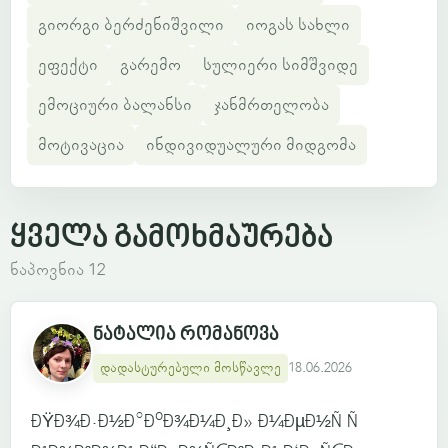
გიორგი ბერძენიშვილი
იოგას სახლი
ეფექტი
გარემო
სულიერი სიმშვიდე
ემოციური ბალანსი
ჯანმრთელობა
მოტივაცია
ინდივიდუალური მიდგომა
ყველა გამოხმაურება
ნაპოვნია 12
ნატალია რომანოვა
დადასტურებული მოსწავლე
18.06.2026
ÐŸÐ¾Ð·Ð½Ð°ÐºÐ¾Ð¼Ð¸Ð» Ð¼ÐµÐ½Ñ Ñ