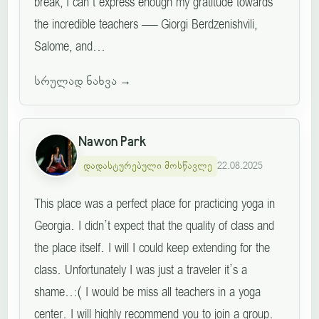
break, I can’t express enough my gratitude towards
the incredible teachers — Giorgi Berdzenishvili,
Salome, and...
სრულად ნახვა
→
Nawon Park
დადასტურებული მოსწავლე
22.08.2025
This place was a perfect place for practicing yoga in
Georgia. I didn’t expect that the quality of class and
the place itself. I will I could keep extending for the
class. Unfortunately I was just a traveler it’s a
shame..:( I would be miss all teachers in a yoga
center. I will highly recommend you to join a group.