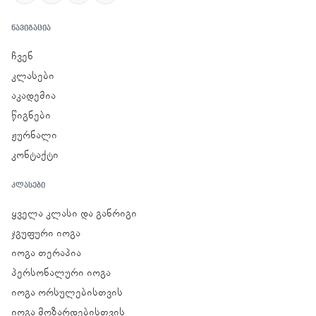
ᲜᲐᲕᲘᲒᲐᲪᲘᲐ
ჩვენ
კლასები
აკადემია
წიგნები
ჟურნალი
კონტაქტი
ᲙᲚᲐᲡᲔᲑᲘ
ყველა კლასი და განრიგი
ჯგუფური იოგა
იოგა თერაპია
პერსონალური იოგა
იოგა ორსულებისთვის
იოგა მოზარდებისთვის