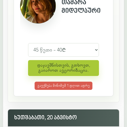
თამარა
მიდელაური
დაჯავშნისთვის, გთხოვთ,
გაიაროთ ავტორიზაცია.
გაუქმება მინიმუმ 1 დღით ადრე
ხუთშაბათი, 20 აგვისტო