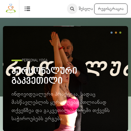
შესვლა
რეგისტრაცია
PERSONAL YOGA
პერსონალური
გაკვეთილი
ინდივიდუალური პრაქტიკა, სადაც
მასწავლებლის ყურადღება მთლიანად
თქვენზეა და გაკვეთილის რიტმი თქვენს
საჭიროებებს ერგება.