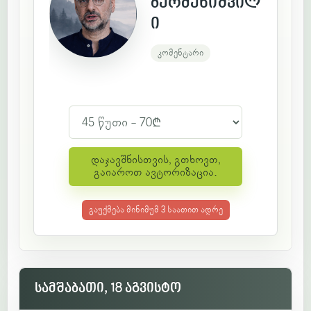
ბერძენიშვილ
ი
დაჯავშნისთვის, გთხოვთ,
გაიაროთ ავტორიზაცია.
გაუქმება მინიმუმ 3 საათით ადრე
სამშაბათი, 18 აგვისტო