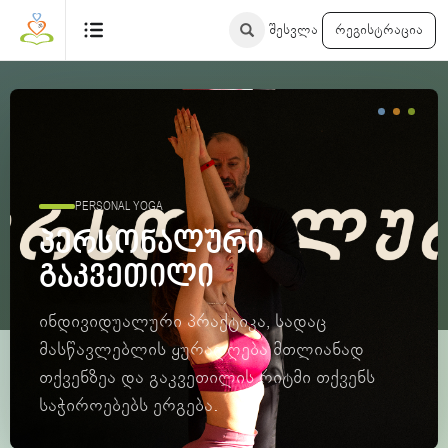
შესვლა
რეგისტრაცია
PERSONAL YOGA
პერსონალური
გაკვეთილი
ინდივიდუალური პრაქტიკა, სადაც
მასწავლებლის ყურადღება მთლიანად
თქვენზეა და გაკვეთილის რიტმი თქვენს
საჭიროებებს ერგება.