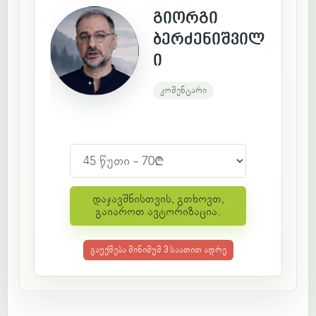
გიორგი
ბერძენიშვილ
ი
დაჯავშნისთვის, გთხოვთ,
გაიაროთ ავტორიზაცია.
გაუქმება მინიმუმ 3 საათით ადრე