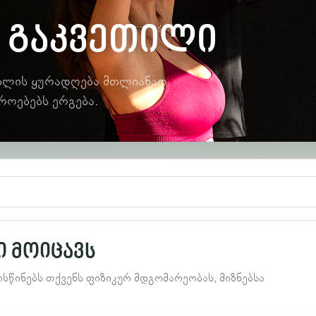
 გაკვეთილი
ებლის ყურადღება მთლიანად
როებებს ერგება.
 მოიცავს
წინებს თქვენს ფიზიკურ მდგომარეობას, მიზნებსა