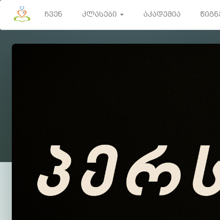
ჩვენ
კლასები
აკადემია
წიგნ