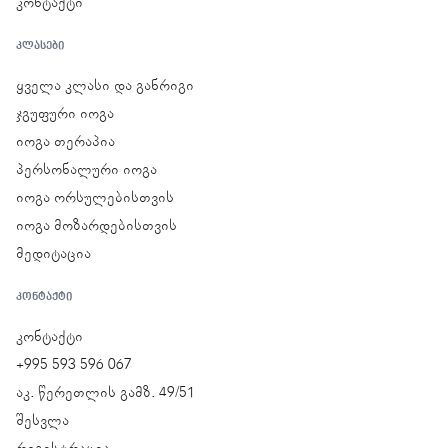
კონტაქტი
ᲙᲚᲐᲡᲔᲑᲘ
ყველა კლასი და განრიგი
ჯგუფური იოგა
იოგა თერაპია
პერსონალური იოგა
იოგა ორსულებისთვის
იოგა მოზარდებისთვის
მედიტაცია
ᲙᲝᲜᲢᲐᲥᲢᲘ
კონტაქტი
+995 593 596 067
აკ. წერეთლის გამზ. 49/51
შესვლა