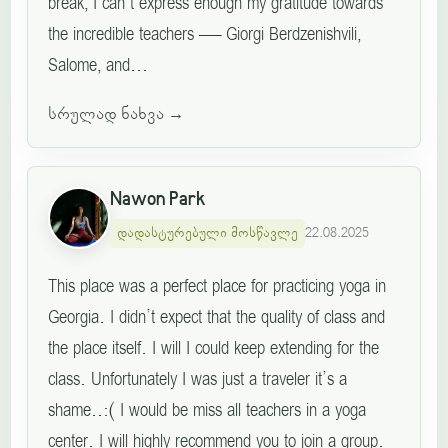
break, I can’t express enough my gratitude towards
the incredible teachers — Giorgi Berdzenishvili,
Salome, and...
სრულად ნახვა
→
Nawon Park
დადასტურებული მოსწავლე
22.08.2025
This place was a perfect place for practicing yoga in
Georgia. I didn’t expect that the quality of class and
the place itself. I will I could keep extending for the
class. Unfortunately I was just a traveler it’s a
shame..:( I would be miss all teachers in a yoga
center. I will highly recommend you to join a group.